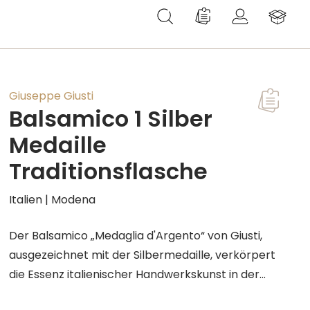
Du hast 0 Produkte au
Giuseppe Giusti
Balsamico 1 Silber
Medaille
Traditionsflasche
Italien | Modena
Der Balsamico „Medaglia d'Argento“ von Giusti,
ausgezeichnet mit der Silbermedaille, verkörpert
die Essenz italienischer Handwerkskunst in der
Herstellung von Aceto Balsamico. Dieser