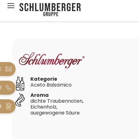
pringen
Zur Hauptnavigation springen
Bildergalerie überspringen
E
Kategorie
Aceto Balsamico
2
Aroma
dichte Traubennoten,
R
Eichenholz,
ausgewogene Säure