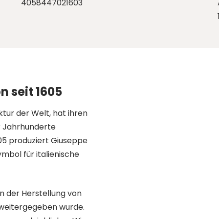
4058447021603
 seit 1605
tur der Welt, hat ihren
r Jahrhunderte
605 produziert Giuseppe
ymbol für italienische
in der Herstellung von
 weitergegeben wurde.