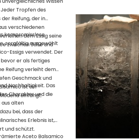
n unvergleichliches Wissen
. Jeder Tropfen des
der Reifung, der in
, aus verschiedenen
das kompromisslose
 verleihen dem Essig seine
, sorgfältig ausgewählt
nce zwischen Süße und
ico-Essigs verwendet. Der
bevor er als fertiges
he Reifung verleiht dem
tiefen Geschmack und
und Nachhaltigkeit. Das
alsamico ist ein
den Charakter und die
 Modena einfängt.
 aus alten
dazu bei, dass der
inarisches Erlebnis ist,
t und schützt.
 prämierte Aceto Balsamico