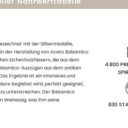
ller
Nährwerttabelle
ezeichnet mit der Silbermedaille,
in der Herstellung von Aceto Balsamico.
schen Eichenholzfässern, die aus dem
4.800 P
alsamico-Auszügen aus dem antiken
SPI
s Ergebnis ist ein intensives und
ure begleitet wird, perfekt geeignet,
u unterstreichen. Der Balsamico
 Weinessig, was ihm seine
630 ST