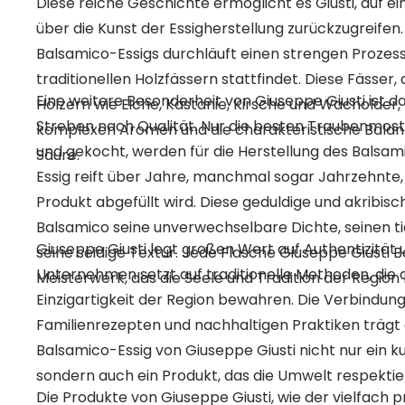
Diese reiche Geschichte ermöglicht es Giusti, auf ei
über die Kunst der Essigherstellung zurückzugreifen
Balsamico-Essigs durchläuft einen strengen Prozess 
traditionellen Holzfässern stattfindet. Diese Fässer
Eine weitere Besonderheit von Giuseppe Giusti ist 
Hölzern wie Eiche, Kastanie, Kirsche und Wacholder,
Streben nach Qualität. Nur die besten Traubenmoste
komplexen Aromen und die charakteristische Bala
und gekocht, werden für die Herstellung des Balsam
Säure.
Essig reift über Jahre, manchmal sogar Jahrzehnte, 
Produkt abgefüllt wird. Diese geduldige und akribisc
Balsamico seine unverwechselbare Dichte, seinen 
Giuseppe Giusti legt großen Wert auf Authentizität 
seine seidige Textur. Jede Flasche Giuseppe Giusti B
Unternehmen setzt auf traditionelle Methoden, die 
Meisterwerk, das die Seele und Tradition der Region
Einzigartigkeit der Region bewahren. Die Verbindung
Familienrezepten und nachhaltigen Praktiken trägt 
Balsamico-Essig von Giuseppe Giusti nicht nur ein kul
sondern auch ein Produkt, das die Umwelt respektier
Die Produkte von Giuseppe Giusti, wie der vielfach