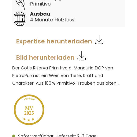
Primitivo
Ausbau
4 Monate Holzfass
Expertise herunterladen
Bild herunterladen
Der Cotis Riserva Primitivo di Manduria DOP von
PietraPura ist ein Wein von Tiefe, Kraft und
Charakter. Aus 100 % Primitivo-Trauben aus alten
Weinbergen der Salento-Region gewonnen,
durchläuft er eine temperaturkontrollierte
Maischegärung im Stahltank und reift anschließend
MV
2025
mindestens zwölf Monate in französischen
Eichenfässern. Im Glas zeigt er sich rubinrot mit
purpurnen Reflexen. Die Nase öffnet sich mit
Sofort verfügbar, Lieferzeit: 2-3 Tage
intensiven Aromen von Brombeere, Kirsche und