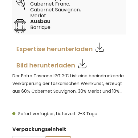
Cabernet Franc
,
Cabernet Sauvignon
,
Merlot
Ausbau
Barrique
Expertise herunterladen
Bild herunterladen
Der Petra Toscana IGT 2021 ist eine beeindruckende
Verkörperung der toskanischen Weinkunst, erzeugt
aus 60% Cabernet Sauvignon, 30% Merlot und 10%
Cabernet Franc. Dieser Wein ist das Symbol für das
Projekt Petra und trägt stolz den Namen des
Sofort verfügbar, Lieferzeit: 2-3 Tage
Weinguts. Mit seiner brillanten rubinroten Farbe
eröffnet er ein komplexes Bouquet, das sich durch
auswählen
Verpackungseinheit
Noten von roten Früchten wie wilder Brombeere,
Kirsche und Johannisbeere auszeichnet. Diese