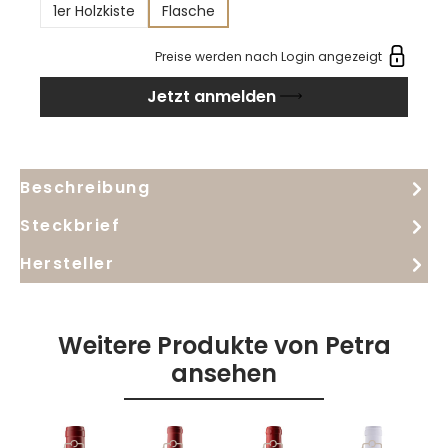
1er Holzkiste
Flasche
fruchtigen Aromen werden harmonisch ergänzt
durch balsamische Noten der mediterranen
Preise werden nach Login angezeigt
Macchia, Lorbeer und würzige Akzente von Pfeffer,
Jetzt anmelden
Weihrauch und einem Hauch Vanille, die dem Wein
eine außergewöhnliche Tiefe und Raffinesse
verleihen. Am Gaumen zeigt sich der Petra 2021
kraftvoll und voluminös, mit einer angenehmen
Beschreibung
Frische und einer reichhaltigen, seidigen
Tanninstruktur. Die mineralischen Noten
Steckbrief
unterstreichen die Frische des Weins und verleihen
Hersteller
ihm eine einzigartige Struktur.
Weitere Produkte von Petra
ansehen