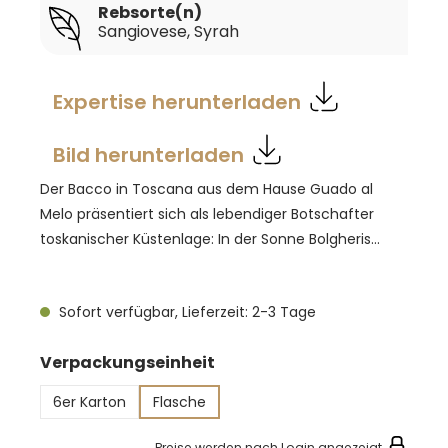
Rebsorte(n)
Sangiovese
, Syrah
Expertise herunterladen
Bild herunterladen
Der Bacco in Toscana aus dem Hause Guado al
Melo präsentiert sich als lebendiger Botschafter
toskanischer Küstenlage: In der Sonne Bolgheris
gereifte Sangiovese- und Syrah-Trauben aus
tiefgründigen, sand- und lehm-sandigen
Sofort verfügbar, Lieferzeit: 2-3 Tage
Schwemmböden vorm mediterranen Meerwind
vereinen sich zu einem Wein voller Frische und
auswählen
Verpackungseinheit
Vitalität. Im Glas leuchtet er rubinrot mit violetten
Reflexen und entfaltet ein Bouquet von reifer
6er Karton
Flasche
Sauerkirsche, Pflaume, schwarzem Pfeffer und
mediterranen Kräutern. Am Gaumen verbindet er
Preise werden nach Login angezeigt