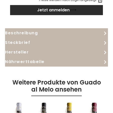
fruchtige Fülle mit eleganter Würze, fein
Jetzt anmelden
abgestimmten Tanninen und einer harmonischen
Säurestruktur – vielseitig und zugänglich, aber mit
Charakter. Ideal für Genuss im Alltag mit Anspruch,
steht er für Leichtigkeit und doch Herkunft tief
Beschreibung
verankert.
Steckbrief
Hersteller
Nährwerttabelle
Weitere Produkte von Guado
al Melo ansehen