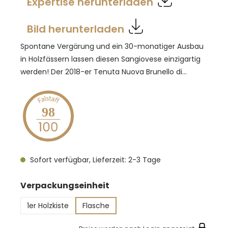
Expertise herunterladen
Bild herunterladen
Spontane Vergärung und ein 30-monatiger Ausbau
in Holzfässern lassen diesen Sangiovese einzigartig
werden! Der 2018-er Tenuta Nuova Brunello di
Montalcino zeigt sich in einem jungen Rubinrot. In
der Nase zeigen sich Aromen von reifen roten
Früchten, sowie leicht balsamische Anklänge. Am
98
Gaumen überaus komplex strukturiert, mit Kraft,
Eleganz und einem Hauch von Salzigkeit, was sich
ebenfalls in seinem langen Abgang widerspiegelt.
Sofort verfügbar, Lieferzeit: 2-3 Tage
Dieser Wein passt besonders gut zu saftigen
Rindfleischeintöpfen, Rindsfilet mit Trüffel,
auswählen
Verpackungseinheit
Wildschwein und Steaks.
1er Holzkiste
Flasche