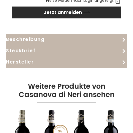
Preise werden nach Login angezeigt
Jetzt anmelden
Beschreibung
Steckbrief
Hersteller
Weitere Produkte von
Casanova di Neri ansehen
98
96