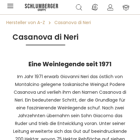
alt springen
Du hast 0 Produkte a
Hersteller von A-Z
Casanova di Neri
Casanova di Neri
Eine Weinlegende seit 1971
Im Jahr 1971 erwarb Giovanni Neri das östlich von
Montalcino gelegene toskanische Weingut Podere
Casanova und verlieh ihm den Namen Casanova di
Neri. Ein bedeutender Schritt, der die Grundlage für
eine faszinierende Weinlegende schuf. Nach zwei
Jahrzehnten übernahm sein Sohn Giacomo das
Ruder und trieb die Entwicklung voran. Unter seiner
Leitung erweiterte sich das Gut auf beeindruckende
200 Hektar, wovon 75 Hektar Rebfläche auf sieben