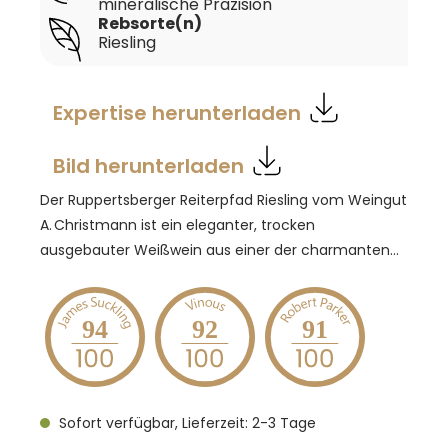
mineralische Präzision
Rebsorte(n)
Riesling
Expertise herunterladen
Bild herunterladen
Der Ruppertsberger Reiterpfad Riesling vom Weingut
A. Christmann ist ein eleganter, trocken
ausgebauter Weißwein aus einer der charmanten
Lagen rund um Ruppertsberg an der Deutschen
Weinstraße, die für ihre fruchtbetonten,
terroirgeprägten Rieslinge bekannt ist. Dieser Riesling
94
92
91
zeigt das typische Terroir der Pfalz mit klarer
Struktur, frischer Säure und mineralischer Präzision,
wie sie die kalk‑ und schieferhaltigen Böden der
Sofort verfügbar, Lieferzeit: 2-3 Tage
Region hervorbringen. Die Trauben werden selektiv