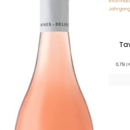
Ta
0,75l |