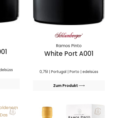
Ramos Pinto
001
White Port A001
edelsüss
0,75l | Portugal | Porto | edelsüss
Zum Produkt