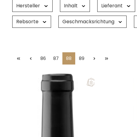
Hersteller
Inhalt
Lieferant
Rebsorte
Geschmacksrichtung
86
87
88
89
Seite
Seite
Seite
Seite