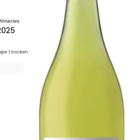
Wineries
2025
ape | trocken