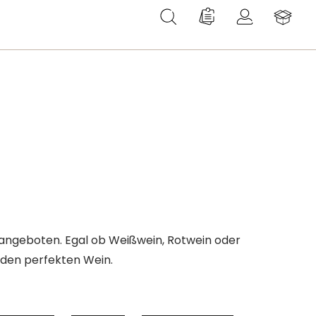
Du hast 0 Produkte au
 angeboten. Egal ob Weißwein, Rotwein oder
 den perfekten Wein.