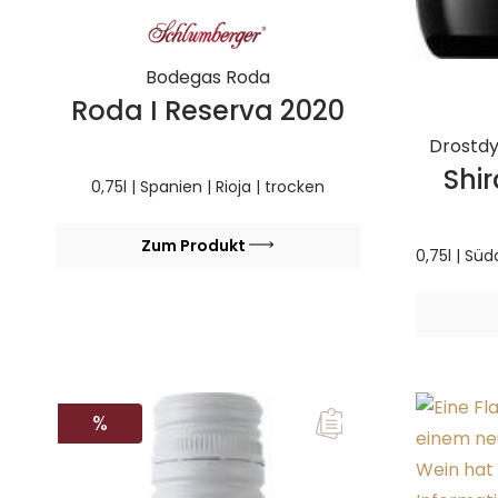
Bodegas Roda
Roda I Reserva 2020
Drostdy
Shi
0,75l | Spanien | Rioja | trocken
Zum Produkt
0,75l | Sü
RABATT
%