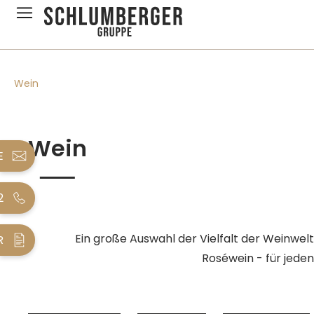
pringen
Zur Hauptnavigation springen
Wein
Wein
E
2
Ein große Auswahl der Vielfalt der Weinwe
R
Roséwein - für jede