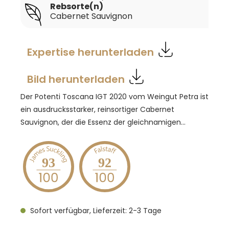
Rebsorte(n)
Cabernet Sauvignon
Expertise herunterladen
Bild herunterladen
Der Potenti Toscana IGT 2020 vom Weingut Petra ist
ein ausdrucksstarker, reinsortiger Cabernet
Sauvignon, der die Essenz der gleichnamigen
Einzellage in der Maremma einfängt. Die Reben, die
auf lehmig-sandigen und leicht kalkhaltigen Böden
gedeihen, bringen einen Wein hervor, der sowohl
93
92
kraftvoll als auch komplex ist. Im Glas präsentiert er
sich in einem konzentrierten Rubinrot. Das
Aromenspektrum reicht von intensiven Noten von
Sofort verfügbar, Lieferzeit: 2-3 Tage
Brombeer- und Blaubeerkonfitüre bis hin zu
Sauerkirschen, umhüllt von würzigen Aromen und