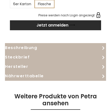
sanften, gut eingebundenen Tannine verleihen ihm
6er Karton
Flasche
eine ausgewogene Struktur. Die Cuvée besteht aus
50% Cabernet Sauvignon, 30% Merlot, 10% Cabernet
Preise werden nach Login angezeigt
Franc und 10% Sangiovese. Dieser ausgewogene
Jetzt anmelden
Rotwein eignet sich hervorragend als Begleiter zu
einer Vielzahl von Speisen.
Beschreibung
Steckbrief
Hersteller
Nährwerttabelle
Weitere Produkte von Petra
ansehen