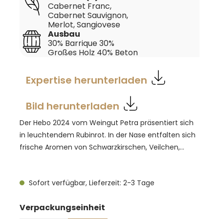
Cabernet Franc
,
Cabernet Sauvignon
,
Merlot
, Sangiovese
Ausbau
30% Barrique 30%
Großes Holz 40% Beton
Expertise herunterladen
Bild herunterladen
Der Hebo 2024 vom Weingut Petra präsentiert sich
in leuchtendem Rubinrot. In der Nase entfalten sich
frische Aromen von Schwarzkirschen, Veilchen,
Blaubeeren und Pfingstrosen, begleitet von
mineralischen Anklängen und Nuancen der
Sofort verfügbar, Lieferzeit: 2-3 Tage
mediterranen Macchia. Am Gaumen zeigt sich der
Wein frisch, saftig und leicht, mit angenehmer
auswählen
Verpackungseinheit
Fruchtigkeit und dezenten salzigen Noten. Die