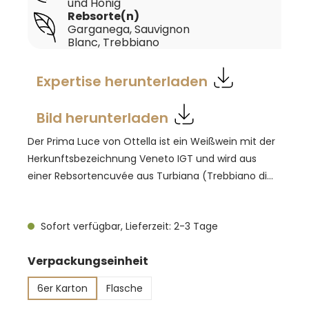
und Honig
Rebsorte(n)
Garganega
, Sauvignon
Blanc
, Trebbiano
Expertise herunterladen
Bild herunterladen
Der Prima Luce von Ottella ist ein Weißwein mit der
Herkunftsbezeichnung Veneto IGT und wird aus
einer Rebsortencuvée aus Turbiana (Trebbiano di
Lugana), Garganega und Sauvignon Blanc erzeugt,
wie auf der offiziellen Ottella-Produktseite
Sofort verfügbar, Lieferzeit: 2-3 Tage
angegeben. Die Trauben stammen aus den eigenen
Weinbergen in San Benedetto di Lugana, im
auswählen
Verpackungseinheit
südlichen Teil des Gardasees. Die Handlese erfolgt in
kleinen Kisten, anschließend werden die Trauben
6er Karton
Flasche
schonend gepresst, durch natürliche Sedimentation