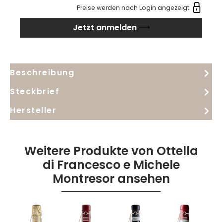
geklärt und bei niedriger Temperatur vergoren. Nach
Preise werden nach Login angezeigt
der Gärung ruht der Wein lange im Keller und erhält
Jetzt anmelden
im Anschluss eine Flaschenreife. Im Glas zeigt sich
der Prima Luce 2021 in einer gelben Farbe mit
ausgeprägten goldenen Reflexen. Offizielle
sensorische Angaben nennen warme Noten von
Beschreibung
getrockneter Aprikose und Honig, eine cremige,
anschmiegsame Textur und angenehme
Steckbrief
Aprikosennoten am Gaumen.
Hersteller
Weitere Produkte von Ottella
di Francesco e Michele
Montresor ansehen