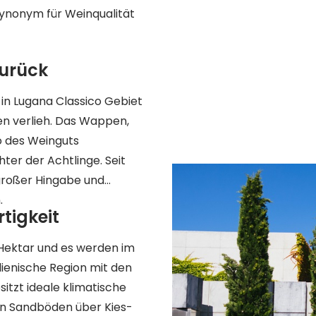
Synonym für Weinqualität
 zurück
in Lugana Classico Gebiet
n verlieh. Das Wappen,
o des Weinguts
ter der Achtlinge. Seit
 großer Hingabe und
n.
rtigkeit
Hektar und es werden im
alienische Region mit den
tzt ideale klimatische
von Sandböden über Kies-