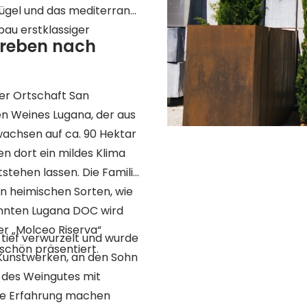
Hügel und das mediterrane
au erstklassiger
Streben nach
der Ortschaft San
en Weines Lugana, der aus
wachsen auf ca. 90 Hektar
 dort ein mildes Klima
tstehen lassen. Die Familie
n heimischen Sorten, wie
nnten Lugana DOC wird
der „Molceo Riserva“
 tief verwurzelt und wurde
 schön präsentiert.
Kunstwerken, an den Sohn
n des Weingutes mit
he Erfahrung machen