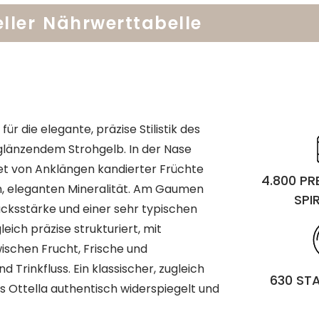
ller
Nährwerttabelle
r die elegante, präzise Stilistik des
 glänzendem Strohgelb. In der Nase
et von Anklängen kandierter Früchte
4.800 P
nen, eleganten Mineralität. Am Gaumen
SPI
ksstärke und einer sehr typischen
eich präzise strukturiert, mit
wischen Frucht, Frische und
Trinkfluss. Ein klassischer, zugleich
630 ST
s Ottella authentisch widerspiegelt und