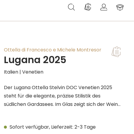
Du hast 0 Produkte au
Ottella di Francesco e Michele Montresor
Lugana 2025
Italien | Venetien
Der Lugana Ottella Stelvin DOC Venetien 2025
steht für die elegante, präzise Stilistik des
südlichen Gardasees. Im Glas zeigt sich der Wein
in glänzendem Strohgelb. In der Nase entfalten
sich angenehme exotische Noten, begleitet von
Sofort verfügbar, Lieferzeit: 2-3 Tage
Anklängen kandierter Früchte und frischer