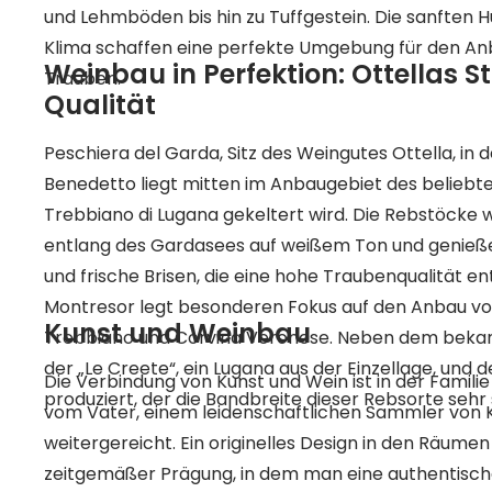
und Lehmböden bis hin zu Tuffgestein. Die sanften 
Klima schaffen eine perfekte Umgebung für den Anb
Weinbau in Perfektion: Ottellas 
Trauben.
Qualität
Peschiera del Garda, Sitz des Weingutes Ottella, in 
Benedetto liegt mitten im Anbaugebiet des beliebt
Trebbiano di Lugana gekeltert wird. Die Rebstöcke 
entlang des Gardasees auf weißem Ton und genießen
und frische Brisen, die eine hohe Traubenqualität en
Montresor legt besonderen Fokus auf den Anbau vo
Kunst und Weinbau
Trebbiano und Corvina Veronese. Neben dem beka
der „Le Creete“, ein Lugana aus der Einzellage, und 
Die Verbindung von Kunst und Wein ist in der Familie
produziert, der die Bandbreite dieser Rebsorte sehr
vom Vater, einem leidenschaftlichen Sammler von 
weitergereicht. Ein originelles Design in den Räume
zeitgemäßer Prägung, in dem man eine authentisc