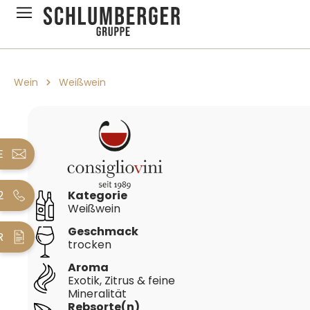
pringen
Zur Hauptnavigation springen
Wein
Weißwein
Bildergalerie überspringen
E
2
Kategorie
Weißwein
Geschmack
R
trocken
Aroma
Exotik, Zitrus & feine
Mineralität
Rebsorte(n)