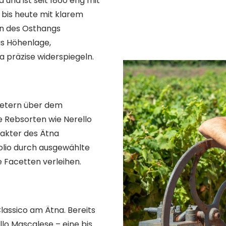
und ist seit 1860 eng mit
bis heute mit klarem
en des Osthangs
us Höhenlage,
 präzise widerspiegeln.
 Metern über dem
 Rebsorten wie Nerello
rakter des Ätna
folio durch ausgewählte
e Facetten verleihen.
assico am Ätna. Bereits
lo Mascalese – eine bis