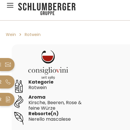
pringen
Zur Hauptnavigation springen
Wein
Rotwein
Bildergalerie überspringen
E
2
Kategorie
Rotwein
Aroma
R
Kirsche, Beeren, Rose &
feine Würze
Rebsorte(n)
Nerello mascalese