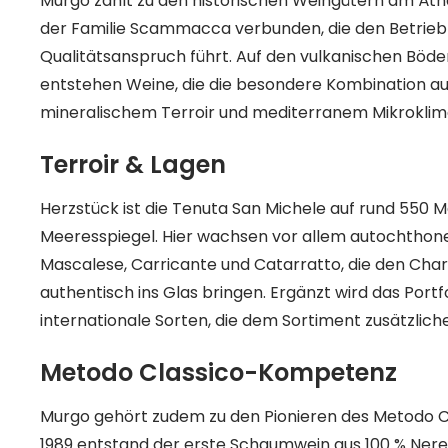
Murgo zählt zu den historischen Weingütern am Ätna 
der Familie Scammacca verbunden, die den Betrieb 
Qualitätsanspruch führt. Auf den vulkanischen Böd
entstehen Weine, die die besondere Kombination a
mineralischem Terroir und mediterranem Mikroklima
Terroir & Lagen
Herzstück ist die Tenuta San Michele auf rund 550
Meeresspiegel. Hier wachsen vor allem autochthone
Mascalese, Carricante und Catarratto, die den Cha
authentisch ins Glas bringen. Ergänzt wird das Port
internationale Sorten, die dem Sortiment zusätzlich
Metodo Classico-Kompetenz
Murgo gehört zudem zu den Pionieren des Metodo Cl
1989 entstand der erste Schaumwein aus 100 % Nerel