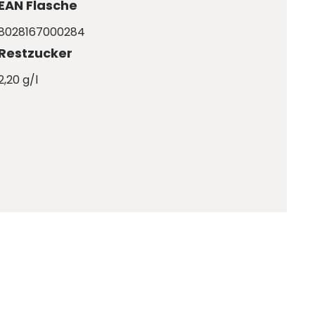
EAN Flasche
8028167000284
Restzucker
2,20 g/l