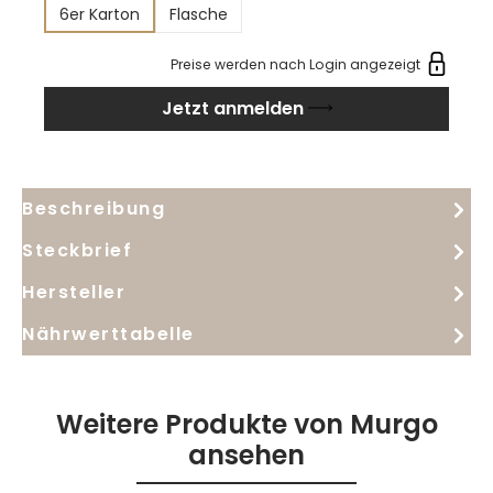
Ginster, Kamille und weißen Blüten sowie grüner
6er Karton
Flasche
Frucht. Am Gaumen wirkt der Wein frisch,
mineralisch, harmonisch und anhaltend, ein
Preise werden nach Login angezeigt
Ausdruck des Etna-Terroirs.
Jetzt anmelden
Beschreibung
Steckbrief
Hersteller
Nährwerttabelle
Weitere Produkte von Murgo
ansehen