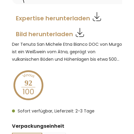
Expertise herunterladen
Bild herunterladen
Der Tenuta San Michele Etna Bianco DOC von Murgo
ist ein Weißwein vom Ätna, geprägt von
vulkanischen Böden und Höhenlagen bis etwa 500
m. Er wird aus Carricante und Catarratto vinifiziert,
wodurch Struktur, Frische und aromatische
Komplexität entstehen. Die Trauben stammen aus
92
ausgewählten Parzellen der Tenuta San Michele und
werden schonend verarbeitet, mit
temperaturkontrollierter Gärung in Edelstahl und
Sofort verfügbar, Lieferzeit: 2-3 Tage
teilweisem Ausbau im Holz zur Steigerung von
Komplexität und Balance. Im Glas zeigt sich
auswählen
Verpackungseinheit
strohgelbe Farbe. Das Bouquet ist floral geprägt mit