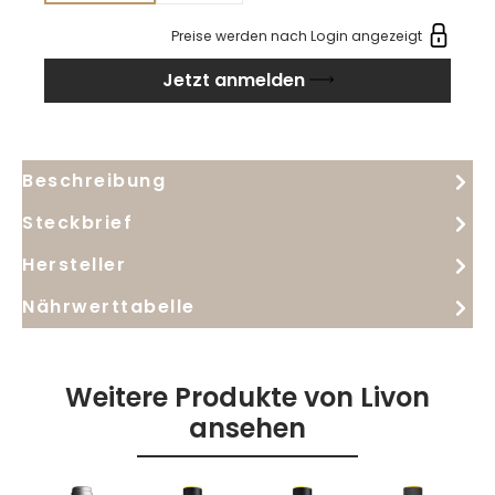
präsentiert sich trocken, frisch und harmonisch mit
Preise werden nach Login angezeigt
guter Struktur. Ein klarer, geradliniger Vertreter des
Jetzt anmelden
Collio-Pinot-Grigio mit Sortentypizität und eleganter
Finesse.
Beschreibung
Steckbrief
Hersteller
Nährwerttabelle
Weitere Produkte von Livon
ansehen