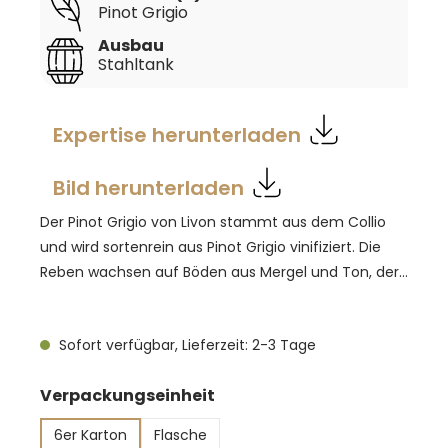
Pinot Grigio
Ausbau
Stahltank
Expertise herunterladen
Bild herunterladen
Der Pinot Grigio von Livon stammt aus dem Collio
und wird sortenrein aus Pinot Grigio vinifiziert. Die
Reben wachsen auf Böden aus Mergel und Ton, der
typischen Ponca des Collio. Laut Livon zeigt der Wein
eine strohgelbe Farbe mit leicht aschgrauen
Sofort verfügbar, Lieferzeit: 2-3 Tage
Reflexen. Der Most wird nach der Lese sanft
gepresst und durch statische Dekantierung geklärt,
auswählen
Verpackungseinheit
bevor die Gärung temperaturkontrolliert bei 18 °C im
Edelstahltank erfolgt. Im Duft finden sich feine
6er Karton
Flasche
Noten von Brotkruste und Apfel, der Gaumen