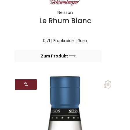
Neisson
Le Rhum Blanc
0,7l | Frankreich | Rum
Zum Produkt
RABATT
%