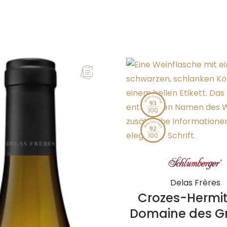
93
92
Delas Frères
Crozes-Hermi
Domaine des G