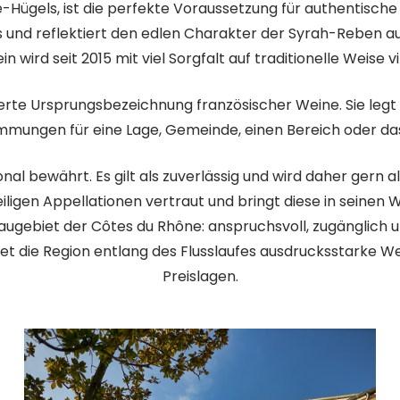
ügels, ist die perfekte Voraussetzung für authentische 
s und reflektiert den edlen Charakter der Syrah-Reben a
wird seit 2015 mit viel Sorgfalt auf traditionelle Weise v
llierte Ursprungsbezeichnung französischer Weine. Sie legt
mmungen für eine Lage, Gemeinde, einen Bereich oder da
onal bewährt. Es gilt als zuverlässig und wird daher ge
iligen Appellationen vertraut und bringt diese in seinen 
gebiet der Côtes du Rhône: anspruchsvoll, zugänglich un
et die Region entlang des Flusslaufes ausdrucksstarke W
Preislagen.