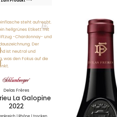
Zum Produkt
Delas Frères
ieu La Galopine
2022
Frankreich | Rhône | trocken