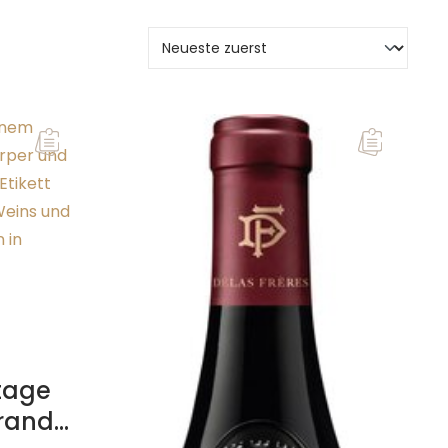
tage
rands