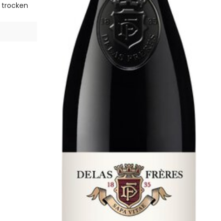
22
| trocken