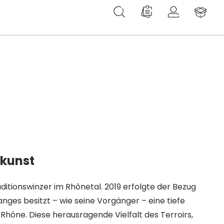
Du hast 0 Produkte au
skunst
ditionswinzer im Rhônetal. 2019 erfolgte der Bezug
es besitzt – wie seine Vorgänger – eine tiefe
Rhône. Diese herausragende Vielfalt des Terroirs,