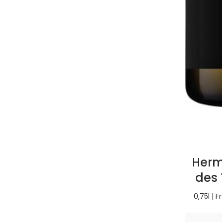
Herm
des 
0,75l | 