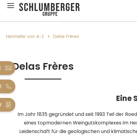
pringen
Zur Hauptnavigation springen
Hersteller von A-Z
Delas Frères
Delas Frères
E
2
Eine 
R
Im Jahr 1835 gegründet und seit 1993 Teil der Roe
eines topmodernen Weingutskomplexes im Herze
Leidenschaft für die geologischen und klimatisch