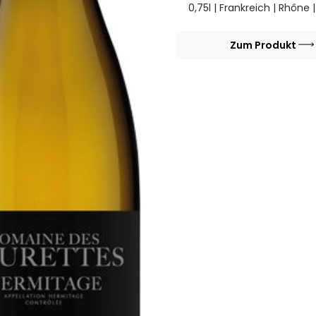
Chemins 20
0,75l | Frankreich | Rhône 
Zum Produkt