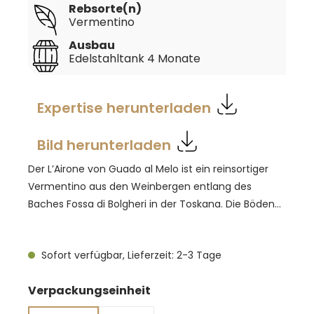
Rebsorte(n)
Vermentino
Ausbau
Edelstahltank 4 Monate
Expertise herunterladen
Bild herunterladen
Der L’Airone von Guado al Melo ist ein reinsortiger
Vermentino aus den Weinbergen entlang des
Baches Fossa di Bolgheri in der Toskana. Die Böden
sind tiefgründig, sand- und lehm-sandig mit
Kieselanteilen und profitieren vom milden,
Sofort verfügbar, Lieferzeit: 2-3 Tage
maritimen Klima. Der Ausbau erfolgt vier Monate im
Edelstahltank auf der Feinhefe. Im Glas zeigt sich
auswählen
Verpackungseinheit
der Wein hell strohgelb mit goldenem Schimmer.
Das Bouquet duftet nach Grapefruit, Pfirsichtee,