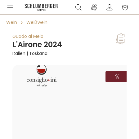
alt springen
Du hast 0 Produkte a
Wein
Weißwein
Guado al Melo
L'Airone 2024
Italien | Toskana
Bildergalerie überspringen
RABATT
%