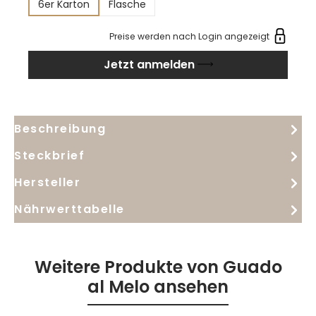
6er Karton
Flasche
tropischen Früchten und weißen Blüten, abgerundet
von zarten Noten nach Brotkruste und Gebäck. Am
Preise werden nach Login angezeigt
Gaumen wirkt er frisch, mittelkräftig und
Jetzt anmelden
harmonisch, mit feiner salziger Mineralität und
einem elegant trockenen Abgang. Mit 13 % Vol.
Alkohol und knackiger Säure ist er ein authentischer
Küstenwein für die leichte Sommerküche und den
Beschreibung
sofortigen Genuss
Steckbrief
Hersteller
Nährwerttabelle
Weitere Produkte von Guado
al Melo ansehen