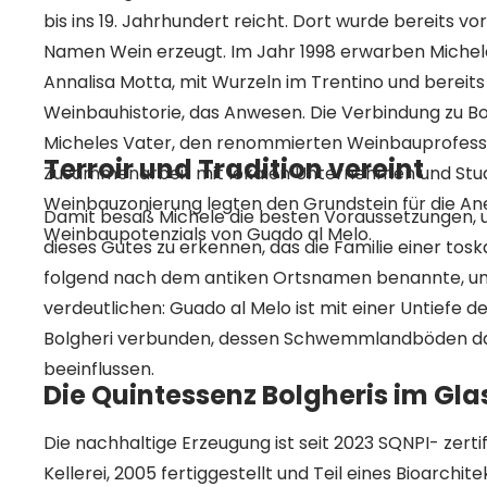
bis ins 19. Jahrhundert reicht. Dort wurde bereits 
Namen Wein erzeugt. Im Jahr 1998 erwarben Michele
Annalisa Motta, mit Wurzeln im Trentino und bereits
Weinbauhistorie, das Anwesen. Die Verbindung zu B
Micheles Vater, den renommierten Weinbauprofessor 
Terroir und Tradition vereint
Zusammenarbeit mit lokalen Unternehmen und Stud
Weinbauzonierung legten den Grundstein für die A
Damit besaß Michele die besten Voraussetzungen,
Weinbaupotenzials von Guado al Melo.
dieses Gutes zu erkennen, das die Familie einer tosk
folgend nach dem antiken Ortsnamen benannte, u
verdeutlichen: Guado al Melo ist mit einer Untiefe d
Bolgheri verbunden, dessen Schwemmlandböden da
beeinflussen.
Die Quintessenz Bolgheris im Gla
Die nachhaltige Erzeugung ist seit 2023 SQNPI- zertif
Kellerei, 2005 fertiggestellt und Teil eines Bioarchi