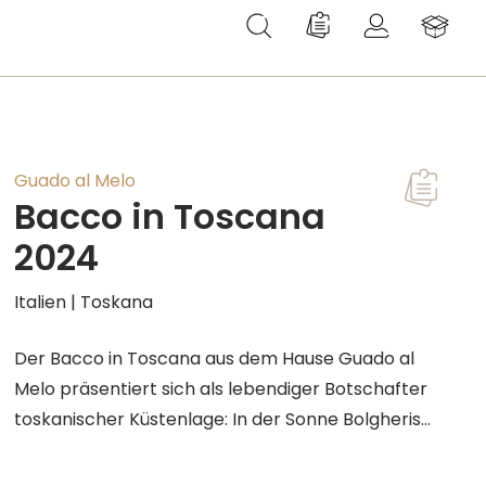
Du hast 0 Produkte au
Guado al Melo
Bacco in Toscana
2024
Italien | Toskana
Der Bacco in Toscana aus dem Hause Guado al
Melo präsentiert sich als lebendiger Botschafter
toskanischer Küstenlage: In der Sonne Bolgheris
gereifte Sangiovese- und Syrah-Trauben aus
tiefgründigen, sand- und lehm-sandigen