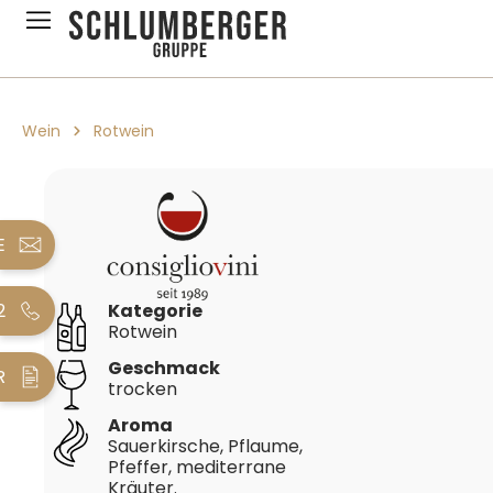
pringen
Zur Hauptnavigation springen
Wein
Rotwein
Bildergalerie überspringen
E
2
Kategorie
Rotwein
Geschmack
R
trocken
Aroma
Sauerkirsche, Pflaume,
Pfeffer, mediterrane
Kräuter.