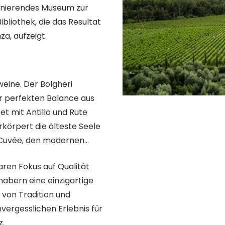
zinierendes Museum zur
bliothek, die das Resultat
za, aufzeigt.
eine. Der Bolgheri
er perfekten Balance aus
et mit Antillo und Rute
rkörpert die älteste Seele
i-Cuvée, den modernen
aren Fokus auf Qualität
habern eine einzigartige
 von Tradition und
vergesslichen Erlebnis für
z.