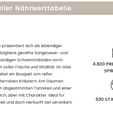
ller
Nährwerttabelle
präsentiert sich als lebendiger
Bolgheris gereifte Sangiovese- und
hm-sandigen Schwemmböden vorm
4.800 P
oller Frische und Vitalität. Im Glas
SPI
altet ein Bouquet von reifer
diterranen Kräutern. Am Gaumen
fein abgestimmten Tanninen und einer
ch, aber mit Charakter. Ideal für
630 ST
keit und doch Herkunft tief verankert.