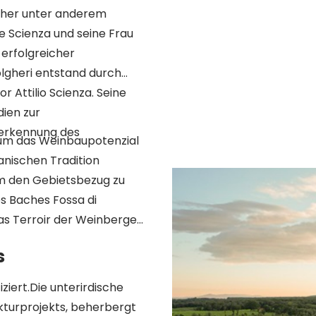
vorher unter anderem
 Scienza und seine Frau
 erfolgreicher
olgheri entstand durch
Attilio Scienza. Seine
ien zur
nerkennung des
 um das Weinbaupotenzial
anischen Tradition
m den Gebietsbezug zu
es Baches Fossa di
s Terroir der Weinberge
s
iziert.Die unterirdische
tekturprojekts, beherbergt