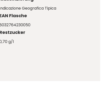
Indicazione Geografica Tipica
EAN Flasche
8032764230050
Restzucker
0,70 g/l