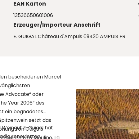
EAN Karton
13536650601006
Erzeuger/Importeur Anschrift
E. GUIGAL Château d'Ampuis 69420 AMPUIS FR
r den bescheidenen Marcel
wänglichsten
ne Advocate“ oder
 the Year 2006“ des
ist ein begnadetes
Spitzenwein setzt das
Weingut E. Guigal hat
önung von Guigals
ndig renovierten
inzellagen La Mouline, La