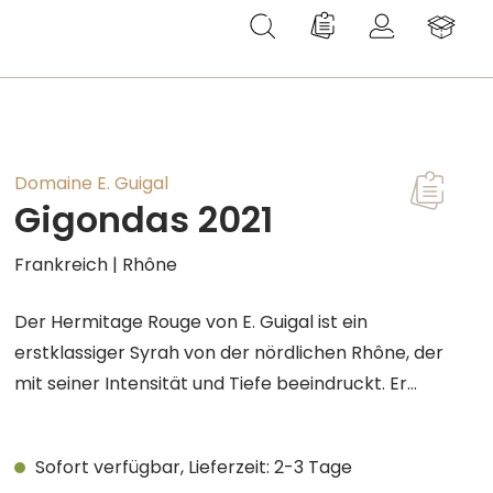
Du hast 0 Produkte au
Domaine E. Guigal
Gigondas 2021
Frankreich | Rhône
Der Hermitage Rouge von E. Guigal ist ein
erstklassiger Syrah von der nördlichen Rhône, der
mit seiner Intensität und Tiefe beeindruckt. Er
zeigt sich im Glas mit einem dichten, tiefen
Bouquet, das verführerische Noten von reifen,
Sofort verfügbar, Lieferzeit: 2-3 Tage
roten Früchten wie Kirschen entfaltet. Am