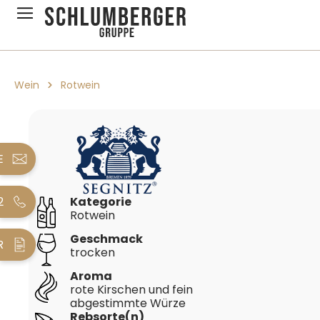
pringen
Zur Hauptnavigation springen
Wein
Rotwein
Bildergalerie überspringen
E
2
Kategorie
Rotwein
Geschmack
R
trocken
Aroma
rote Kirschen und fein
abgestimmte Würze
Rebsorte(n)