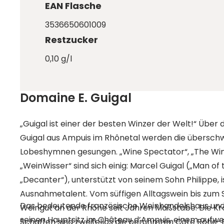
EAN Flasche
3536650601009
Restzucker
0,10 g/l
Domaine E. Guigal
„Guigal ist einer der besten Winzer der Welt!“ Übe
Guigal aus Ampuis im Rhônetal werden die übersch
Lobeshymnen gesungen. „Wine Spectator“, „The Wi
„WeinWisser“ sind sich einig: Marcel Guigal („Man of
„Decanter“), unterstützt von seinem Sohn Philippe, 
Ausnahmetalent. Vom süffigen Alltagswein bis zum 
Das bedeutende französische Weinhandelshaus und 
Weingut an der Rhône seit Jahren Maßstäbe. Die Kr
seinen Hauptsitz im Château d’Ampuis, einem aufwe
Schaffen sind zweifellos die berühmten Côte Rotie-E