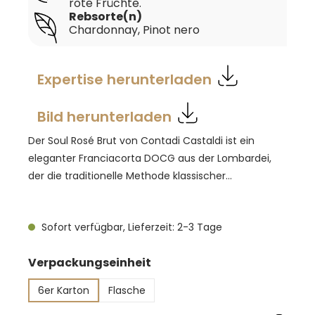
rote Früchte.
Rebsorte(n)
Chardonnay
, Pinot nero
Expertise herunterladen
Bild herunterladen
Der Soul Rosé Brut von Contadi Castaldi ist ein
eleganter Franciacorta DOCG aus der Lombardei,
der die traditionelle Methode klassischer
italienischer Schaumweine nutzt. Er entsteht aus
einer Cuvée von Chardonnay und Pinot Nero, die der
Sofort verfügbar, Lieferzeit: 2-3 Tage
typischen Stilistik der Franciacorta mit lebhafter
Perlage und feiner Balance folgt. Der Wein
auswählen
Verpackungseinheit
präsentiert sich in einem zarten Roséton mit feiner,
anhaltender Perlage. In der Nase verbinden sich
6er Karton
Flasche
frische Aromen von Waldbeeren, Rosenblüten und