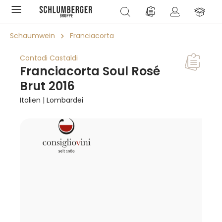
alt springen
Du hast 0 Produkte a
Schaumwein
Franciacorta
Contadi Castaldi
Franciacorta Soul Rosé
Brut 2016
Italien | Lombardei
Bildergalerie überspringen