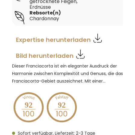
getrocknete Feigen,
Erdnüsse
Rebsorte(n)
Chardonnay
Expertise herunterladen
Bild herunterladen
Dieser Franciacorta ist ein eleganter Ausdruck der
Harmonie zwischen Komplexität und Genuss, die das
Franciacorta-Gebiet auszeichnet. Mit einer
leuchtend strohgelben Farbe und einer feinen,
anhaltenden Perlage zieht er sofort alle Blicke auf
sich. In der Nase entfaltet sich ein frisches und
92
92
elegantes Bouquet mit klaren Aromen von
Weißdorn, begleitet von Noten von Brotkruste,
balsamischen Anklängen, getrockneten Feigen und
Sofort verfügbar, Lieferzeit: 2-3 Tage
einem Hauch von Erdnüssen. Am Gaumen