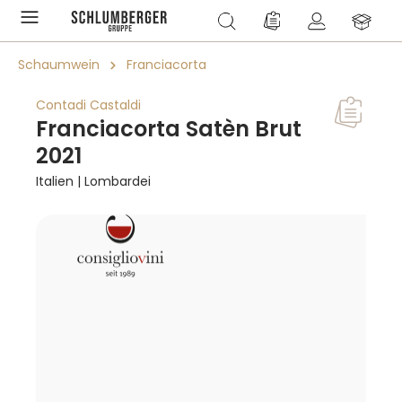
alt springen
Du hast 0 Produkte a
Schaumwein
Franciacorta
Contadi Castaldi
Franciacorta Satèn Brut
2021
Italien | Lombardei
Bildergalerie überspringen