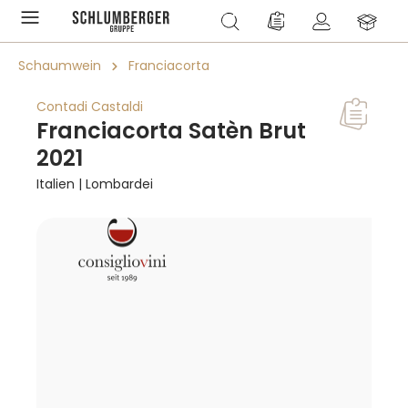
alt springen
Du hast 0 Produkte a
Schaumwein
Franciacorta
Contadi Castaldi
Franciacorta Satèn Brut
2021
Italien | Lombardei
Bildergalerie überspringen