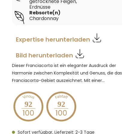
getrocknete Feigen,
Erdnüsse
Rebsorte(n)
Chardonnay
Expertise herunterladen
Bild herunterladen
Dieser Franciacorta ist ein eleganter Ausdruck der
Harmonie zwischen Komplexität und Genuss, die das
Franciacorta-Gebiet auszeichnet. Mit einer
leuchtend strohgelben Farbe und einer feinen,
anhaltenden Perlage zieht er sofort alle Blicke auf
sich. In der Nase entfaltet sich ein frisches und
92
92
elegantes Bouquet mit klaren Aromen von
Weißdorn, begleitet von Noten von Brotkruste,
balsamischen Anklängen, getrockneten Feigen und
Sofort verfügbar, Lieferzeit: 2-3 Tage
einem Hauch von Erdnüssen. Am Gaumen