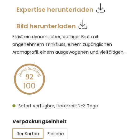
Expertise herunterladen
Bild herunterladen
Es ist ein dynamischer, duftiger Brut mit
angenehmem Trinkfluss, einem zugänglichen
Aromaprofil, einem ausgewogenen und vielfältigen
Stil. Im Glas zeigt er eine strohgelbe Farbe mit
grünlichen Reflexen, belebt durch eine feine und
anhaltende Perlage. Im Duft ist er frisch, mit
92
Blütennoten der Linde, Nuancen von Agrumen,
weißem Pfirsich und grünem Pfeffer. Am Gaumen
klingt er spannungsgeladen und knackig, frisch und
Sofort verfügbar, Lieferzeit: 2-3 Tage
vertikal, würzig, fein und mit einem langen, sehr
angenehmen Finale an. Aperitif, Vorspeisen
auswählen
Verpackungseinheit
3er Karton
Flasche