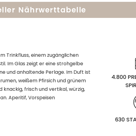
ller
Nährwerttabelle
em Trinkfluss, einem zugänglichen
l. Im Glas zeigt er eine strohgelbe
ne und anhaltende Perlage. Im Duft ist
4.800 P
Agrumen, weißem Pfirsich und grünem
SPI
nackig, frisch und vertikal, würzig,
n. Aperitif, Vorspeisen
630 ST