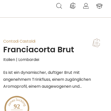
Du hast 0 Produkte au
Contadi Castaldi
Franciacorta Brut
Italien | Lombardei
Es ist ein dynamischer, duftiger Brut mit
angenehmem Trinkfluss, einem zugänglichen
Aromaprofil, einem ausgewogenen und
vielfältigen Stil. Im Glas zeigt er eine strohgelbe
Farbe mit grünlichen Reflexen, belebt durch eine
92
feine und anhaltende Perlage. Im Duft ist er frisch,