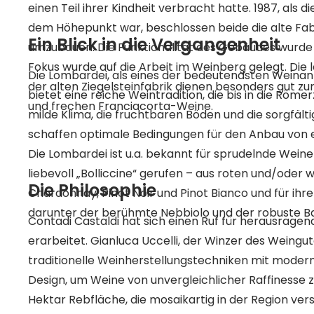
einen Teil ihrer Kindheit verbracht hatte. 1987, als 
dem Höhepunkt war, beschlossen beide die alte Fabr
Ein Blick in die Vergangenheit
umzubauen. Die Funktionalität des Gebäudes wurde
Fokus wurde auf die Arbeit im Weinberg gelegt. Die 
Die Lombardei, als eines der bedeutendsten Weinanb
der alten Ziegelsteinfabrik dienen besonders gut zu
bietet eine reiche Weintradition, die bis in die Römer
und frechen Franciacorta-Weine.
milde Klima, die fruchtbaren Böden und die sorgfält
schaffen optimale Bedingungen für den Anbau von e
Die Lombardei ist u.a. bekannt für sprudelnde Weine 
liebevoll „Bolliccine“ gerufen – aus roten und/oder
Die Philosophie
Chardonnay, Pinot Noir und Pinot Bianco und für ihr
darunter der berühmte Nebbiolo und der robuste B
Contadi Castaldi hat sich einen Ruf für herausragen
erarbeitet. Gianluca Uccelli, der Winzer des Weingu
traditionelle Weinherstellungstechniken mit moder
Design, um Weine von unvergleichlicher Raffinesse z
Hektar Rebfläche, die mosaikartig in der Region ver