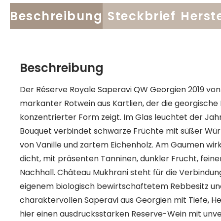
Beschreibung
Steckbrief
Herste
Beschreibung
Der Réserve Royale Saperavi QW Georgien 2019 von J
markanter Rotwein aus Kartlien, der die georgische
konzentrierter Form zeigt. Im Glas leuchtet der Jah
Bouquet verbindet schwarze Früchte mit süßer Wür
von Vanille und zartem Eichenholz. Am Gaumen wirkt
dicht, mit präsenten Tanninen, dunkler Frucht, fei
Nachhall. Château Mukhrani steht für die Verbindun
eigenem biologisch bewirtschaftetem Rebbesitz un
charaktervollen Saperavi aus Georgien mit Tiefe, He
hier einen ausdrucksstarken Reserve-Wein mit unv