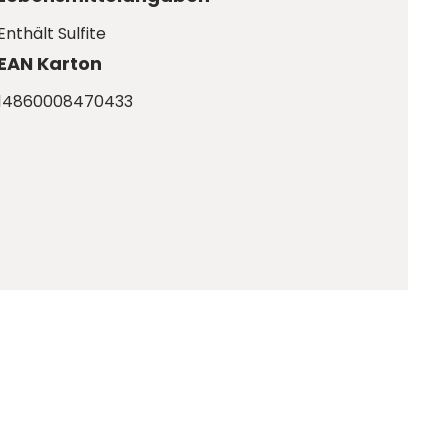
Enthält Sulfite
EAN Karton
14860008470433