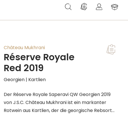
Du hast 0 Produkte au
Château Mukhrani
Réserve Royale
Red 2019
Georgien | Kartlien
Der Réserve Royale Saperavi QW Georgien 2019
von J.S.C. Château Mukhrani ist ein markanter
Rotwein aus Kartlien, der die georgische Rebsorte
Saperavi in besonders konzentrierter Form zeigt.
Im Glas leuchtet der Jahrgang 2019 in kraftvollem