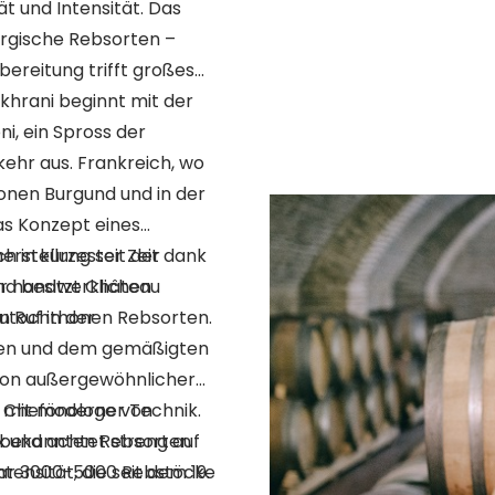
 und Intensität. Das
rgische Rebsorten –
ereitung trifft großes
khrani beginnt mit der
i, ein Spross der
kehr aus. Frankreich, wo
onen Burgund und in der
as Konzept eines
h in kürzester Zeit dank
rstellung seit der
er handwerklichen
end besitzt Château
 Ruf in der
autochthonen Rebsorten.
öden und dem gemäßigten
 von außergewöhnlicher
er Chefönologe von
 mit moderner Technik.
x und achtet streng auf
l bekannten Rebsorten
ktar 3000-5000 Rebstöcke
nsität, die seit dem 19.