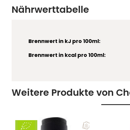
Nährwerttabelle
gequetschten Trauben und der Saft kommen in di
luftdicht verschlossen, wo der Wein dann monatela
Temperaturen und weitest gehendem Sauerstoffabs
Ein Teil wird anschließend im Holzfass aus französi
unfiltriert abgefüllt.
Brennwert in kJ pro 100ml:
Brennwert in kcal pro 100ml:
Weitere Produkte von C