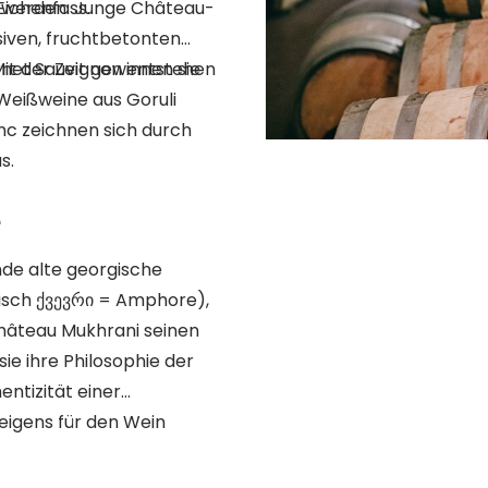
Eichenfass.
t werden. Junge Château-
siven, fruchtbetonten
it der Zeit gewinnen sie
ernet Sauvignon entstehen
ne aus Goruli
nc zeichnen sich durch
s.
e
nde alte georgische
isch ქვევრი = Amphore),
Château Mukhrani seinen
ie ihre Philosophie der
ntizität einer
eigens für den Wein
onamphoren welche in den
ausschaut. Die