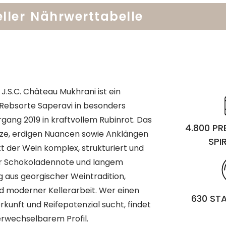
ller
Nährwerttabelle
.S.C. Château Mukhrani ist ein
 Rebsorte Saperavi in besonders
rgang 2019 in kraftvollem Rubinrot. Das
4.800 P
ze, erdigen Nuancen sowie Anklängen
SPI
 der Wein komplex, strukturiert und
ner Schokoladennote und langem
g aus georgischer Weintradition,
d moderner Kellerarbeit. Wer einen
630 ST
rkunft und Reifepotenzial sucht, findet
erwechselbarem Profil.