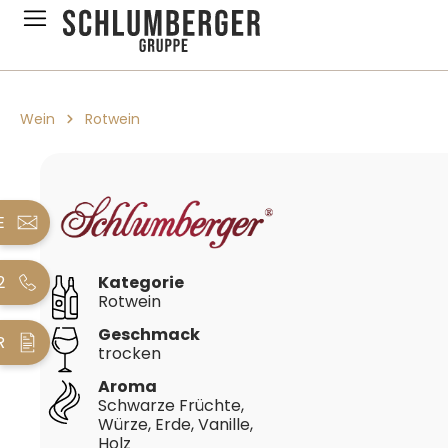
pringen
Zur Hauptnavigation springen
Wein
Rotwein
Bildergalerie überspringen
E
2
Kategorie
Rotwein
Geschmack
R
trocken
Aroma
Schwarze Früchte,
Würze, Erde, Vanille,
Holz