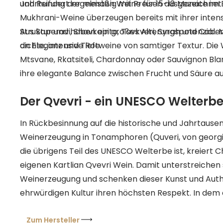
und Reifung der meisten Weine für 15-18 Monate im 
Jahrhundert regelmäßig mit Preisen ausgezeichne
Mukhrani-Weine überzeugen bereits mit ihrer inten
Struktur und haben ein großes Alterungspotenzial. M
Aus Saperavi, Shavkapito, Tavkveri, Syrah und Cab
an Eleganz und Tiefe.
dichte, intensive Rotweine von samtiger Textur. Die Weißwei
Mtsvane, Rkatsiteli, Chardonnay oder Sauvignon Bla
ihre elegante Balance zwischen Frucht und Säure au
Der Qvevri - ein UNESCO Welterb
In Rückbesinnung auf die historische und Jahrtause
Weinerzeugung in Tonamphoren (Quveri, von georg
die übrigens Teil des UNESCO Welterbe ist, kreiert 
eigenen Kartlian Qvevri Wein. Damit unterstreichen s
Weinerzeugung und schenken dieser Kunst und Authe
ehrwürdigen Kultur ihren höchsten Respekt. In dem 
gebauten Keller „Marani“ befinden sich 15 große T
Boden eingegraben sind, sodass nur die Öffnung her
Zum Hersteller