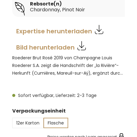
Rebsorte(n)
Chardonnay
, Pinot Noir
Expertise herunterladen
Bild herunterladen
Roederer Brut Rosé 2019 von Champagne Louis
Roederer S.A. zeigt die Handschrift der „la Rivière“-
Herkunft (Cumières, Mareuil-sur-Aÿ), ergänzt durch
Chardonnay aus Chouilly. Der historisch trockene
Sommer 2019 mit heißen Episoden und kühlen
Sofort verfügbar, Lieferzeit: 2-3 Tage
Nächten ermöglichte eine selten hohe phenolische
Reife – daraus entsteht ein Rosé mit Tiefe und
auswählen
Verpackungseinheit
Eleganz. Die Cuvée basiert auf 65 % Pinot Noir und 35
% Chardonnay; 22 % der Weine reifen im Holz, die
12er Karton
Flasche
malolaktische Gärung liegt bei 24 %, die Dosage bei
7 g/l. Die „Rosé d’infusion“-Methode verbindet
Preise werden nach Login angezeigt