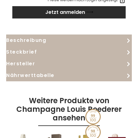
Chardonnay-Most mit einer sanften Pinot-Noir-
Jetzt anmelden
Mazeration. Im Glas lachsrosa mit roten Reflexen, in
der Nase Cassis, rote Johannisbeere, Pollen, dazu
grillig-vanillige Nuancen. Am Gaumen vinös, pudrig-
schokoladig, mit fester, saliner Struktur und langem
Beschreibung
Nachhall.
Steckbrief
Hersteller
Nährwerttabelle
Weitere Produkte von
Champagne Louis Roederer
ansehen
99
98