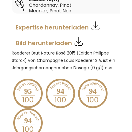
Chardonnay
, Pinot
Meunier
, Pinot Noir
Expertise herunterladen
Bild herunterladen
Roederer Brut Nature Rosé 2015 (Edition Philippe
Starck) von Champagne Louis Roederer S.A. ist ein
Jahrgangschampagner ohne Dosage (0 g/l) aus
dem Premier-Cru-Dorf Cumières. Im Glas
rosafarben mit frischen, glänzenden Reflexen. Das
tiefe Bukett startet würzig und präzise mit Zitrus,
95
94
94
Cassis und feinen Kräuteranklängen; mit Luft folgen
rote Früchte und Honignoten, die an Gewürzbrot
erinnern. Am Gaumen umhüllend, saftig und
konzentriert, mit einer Fruchttextur, die an reife
94
Brombeeren denken lässt. Trotz der strengen Stilistik