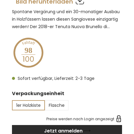
Bild herunterladen
Spontane Vergärung und ein 30-monatiger Ausbau
in Holzfässern lassen diesen Sangiovese einzigartig
werden! Der 2018-er Tenuta Nuova Brunello di
Montalcino zeigt sich in einem jungen Rubinrot. In
der Nase zeigen sich Aromen von reifen roten
Früchten, sowie leicht balsamische Anklänge. Am
98
Gaumen überaus komplex strukturiert, mit Kraft,
Eleganz und einem Hauch von Salzigkeit, was sich
ebenfalls in seinem langen Abgang widerspiegelt.
Sofort verfügbar, Lieferzeit: 2-3 Tage
Dieser Wein passt besonders gut zu saftigen
Rindfleischeintöpfen, Rindsfilet mit Trüffel,
auswählen
Verpackungseinheit
Wildschwein und Steaks.
1er Holzkiste
Flasche
Preise werden nach Login angezeigt
Jetzt anmelden