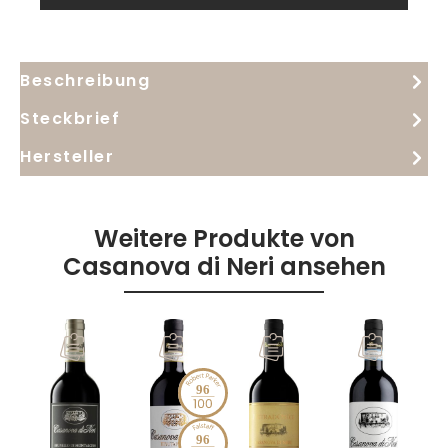
Beschreibung
Steckbrief
Hersteller
Weitere Produkte von
Casanova di Neri ansehen
98
96
97
96