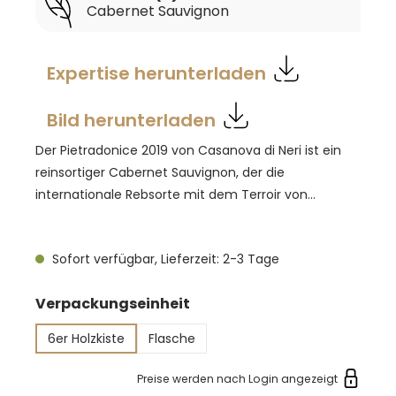
Cabernet Sauvignon
Expertise herunterladen
Bild herunterladen
Der Pietradonice 2019 von Casanova di Neri ist ein
reinsortiger Cabernet Sauvignon, der die
internationale Rebsorte mit dem Terroir von
Montalcino vereint. Benannt nach dem Weinberg
mit onyxhaltigem Boden, zeigt dieser Wein die
Sofort verfügbar, Lieferzeit: 2-3 Tage
Handschrift des Weinguts: intensive Aromen, feine
Tannine und eine lange, süße Persistenz. Die
auswählen
Verpackungseinheit
sorgfältige Arbeit im Weinberg und die Erfahrung im
Keller bringen einen Rotwein hervor, der sowohl die
6er Holzkiste
Flasche
Charakteristik der Rebsorte als auch die
Besonderheiten des Anbaugebiets widerspiegelt.
Preise werden nach Login angezeigt