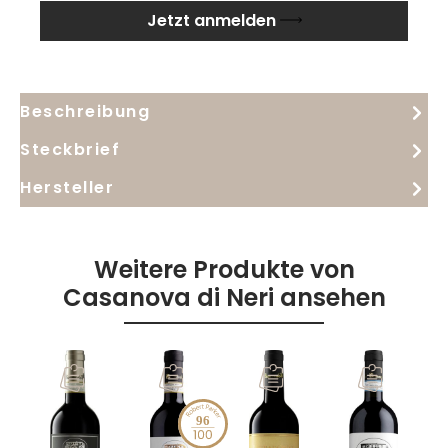
Jetzt anmelden
Beschreibung
Steckbrief
Hersteller
Weitere Produkte von
Casanova di Neri ansehen
98
96