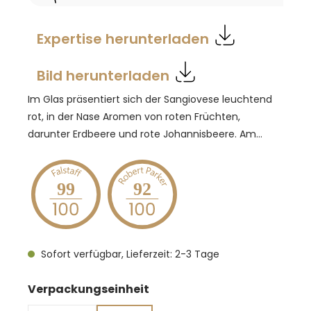
Expertise herunterladen
Bild herunterladen
Im Glas präsentiert sich der Sangiovese leuchtend
rot, in der Nase Aromen von roten Früchten,
darunter Erdbeere und rote Johannisbeere. Am
Gaumen ein Spiel aus Länge und intensivem
Geschmack, gestützt durch eine kräftige
Tanninstruktur und einer lebendigen Säure. Dieser
99
92
Wein passt sehr gut zu Geschmorter Lammkeule,
Lammgulasch, Gedünsteter Lammstelze, Penne
all'arrabbiata, Schafkäse-Ravioli und Steinpilzrisotto.
Sofort verfügbar, Lieferzeit: 2-3 Tage
auswählen
Verpackungseinheit