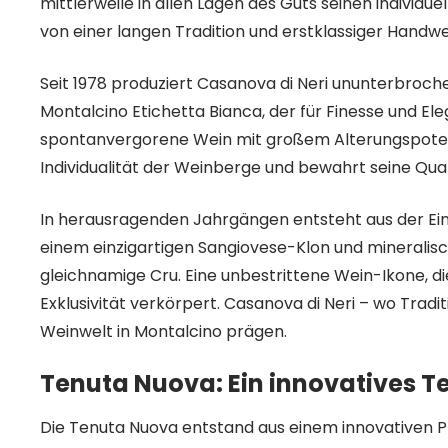
mittlerweile in allen Lagen des Guts seinen individu
von einer langen Tradition und erstklassiger Handw
Seit 1978 produziert Casanova di Neri ununterbroche
Montalcino Etichetta Bianca, der für Finesse und Ele
spontanvergorene Wein mit großem Alterungspotenz
Individualität der Weinberge und bewahrt seine Qual
In herausragenden Jahrgängen entsteht aus der Einz
einem einzigartigen Sangiovese-Klon und mineralis
gleichnamige Cru. Eine unbestrittene Wein-Ikone, di
Exklusivität verkörpert. Casanova di Neri – wo Tradit
Weinwelt in Montalcino prägen.
Tenuta Nuova: Ein innovatives Te
Die Tenuta Nuova entstand aus einem innovativen Pr