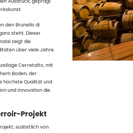
ellen Ausdruck, geprägt
erkskunst.
n den Brunello di
ganz steht. Dieser
ial zeigt die
itäten über viele Jahre.
ellage Cerretalto, mit
chem Boden, der
e höchste Qualität und
ion und Innovation die
rroir-Projekt
ojekt, südöstlich von