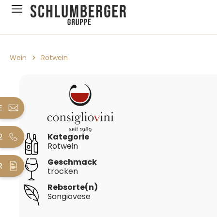
pringen
Zur Hauptnavigation springen
Wein
Rotwein
Bildergalerie überspringen
E
2
Kategorie
Rotwein
Geschmack
R
trocken
Rebsorte(n)
Sangiovese