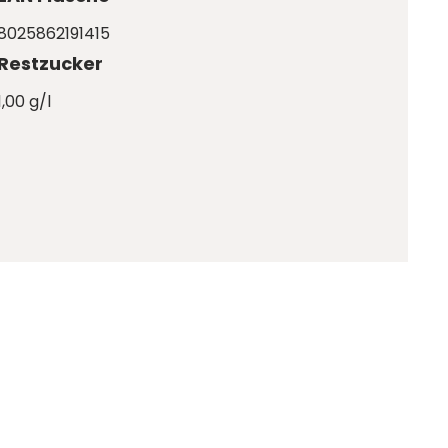
8025862191415
Restzucker
1,00 g/l