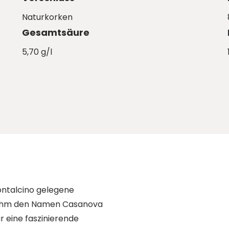
Naturkorken
Gesamtsäure
5,70 g/l
Montalcino gelegene
h ihm den Namen Casanova
ür eine faszinierende