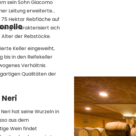
ahm sein Sohn Giacomo
ner Leitung erweiterte
 75 Hektar Rebfläche auf
onelle
nberg charakterisiert sich
 Alter der Rebstöcke.
erte Keller eingeweiht,
 bis in den Reifekeller
ewogenes Verhältnis
igartigen Qualitäten der
 Neri
eri hat seine Wurzeln in
osso aus dem
ige Wein findet