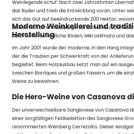
Weinlegende schuf. Nach zwei Jahrzehnten übern
das Ruder und trieb die Entwicklung voran. Unter sei
sich das Gut auf beeindruckende 200 Hektar, wovon
Moderne Weinkellerei und traditi
sieben herrliche Weinberge verteilt sind. Jeder Wei
Herstellung
durch unterschiedliche Böden, Mikroklimata und das
Im Jahr 2001 wurde der moderne, in den Hang integri
der die Trauben per Schwerkraft von der Anlieferung
begleitet. Beim Holzausbau setzt man auf ein ausg
zwischen Barriques und großen Fässern, um die einz
Weine zu bewahren.
Die Hero-Weine von Casanova di
Der unverwechselbare Sangiovese von Casanova di N
einer sorgfältigen Feldselektion des Sangiovese Gr
renommierten Weinberg Cerretalto. Dieser einzigart