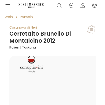
alt springen
Du hast 0 Produkte a
Wein
Rotwein
Casanova di Neri
Cerretalto Brunello Di
Montalcino 2012
Italien | Toskana
Bildergalerie überspringen