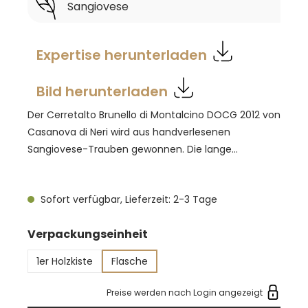
Sangiovese
Expertise herunterladen
Bild herunterladen
Der Cerretalto Brunello di Montalcino DOCG 2012 von
Casanova di Neri wird aus handverlesenen
Sangiovese-Trauben gewonnen. Die lange
Maischestandzeit sorgt für eine dichte Struktur und
tiefes Granatrot. Nach 36 Monaten Reifung in
Sofort verfügbar, Lieferzeit: 2-3 Tage
Eichenfässern folgen weitere 24 Monate in der
Flasche. In der Nase vereinen sich mineralische
auswählen
Verpackungseinheit
Noten mit intensiver Rotfruchtigkeit, Schokolade,
Lakritz, Zitrus, Rauch und Graphit. Am Gaumen zeigt
1er Holzkiste
Flasche
sich der Wein kraftvoll und weich zugleich, mit
feiner, samtiger Tanninstruktur und einem fast
Preise werden nach Login angezeigt
endlosen Abgang.