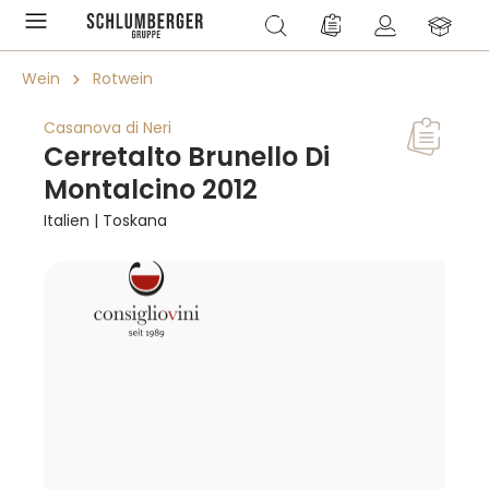
alt springen
Du hast 0 Produkte a
Wein
Rotwein
Casanova di Neri
Cerretalto Brunello Di
Montalcino 2012
Italien | Toskana
Bildergalerie überspringen