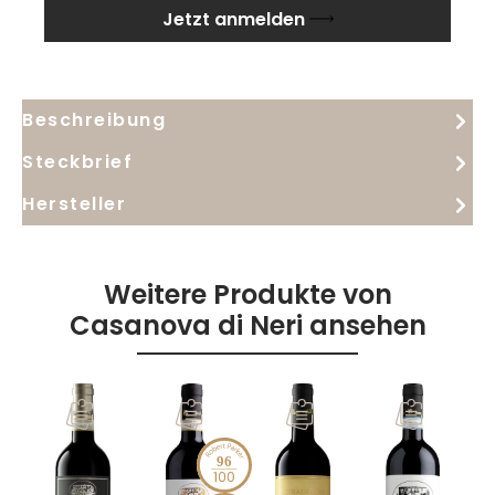
Jetzt anmelden
Beschreibung
Steckbrief
Hersteller
Weitere Produkte von
Casanova di Neri ansehen
98
96