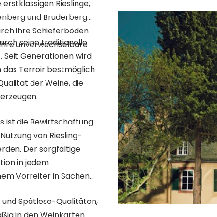
 erstklassigen Rieslinge,
enberg und Bruderberg
urch ihre Schieferböden
urch seine traditionelle
 ihre unverwechselbare
t. Seit Generationen wird
m das Terroir bestmöglich
Qualität der Weine, die
berzeugen.
 ist die Bewirtschaftung
 Nutzung von Riesling-
rden. Der sorgfältige
tion in jedem
nem Vorreiter in Sachen
 und Spätlese-Qualitäten,
äßig in den Weinkarten