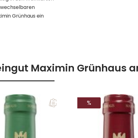
erwechselbaren
ximin Grünhaus ein
eingut Maximin Grünhaus 
RABATT
%