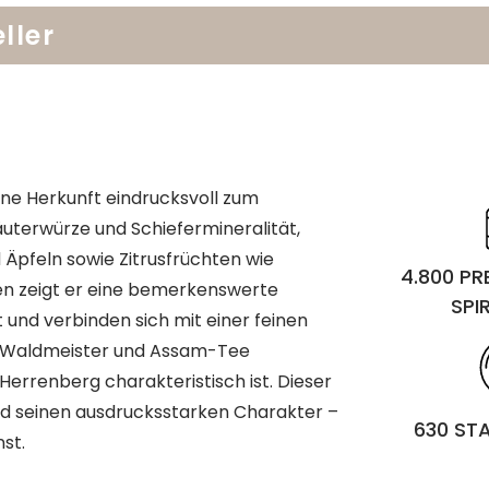
ller
ine Herkunft eindrucksvoll zum
räuterwürze und Schiefermineralität,
 Äpfeln sowie Zitrusfrüchten wie
4.800 P
n zeigt er eine bemerkenswerte
SPI
t und verbinden sich mit einer feinen
von Waldmeister und Assam-Tee
Herrenberg charakteristisch ist. Dieser
und seinen ausdrucksstarken Charakter –
630 ST
st.