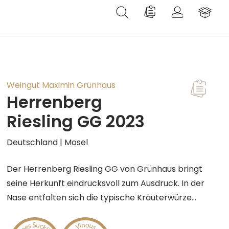
Du hast 0 Produkte au
Weingut Maximin Grünhaus
Herrenberg
T
Riesling GG 2023
Deutschland | Mosel
Der Herrenberg Riesling GG von Grünhaus bringt
seine Herkunft eindrucksvoll zum Ausdruck. In der
Nase entfalten sich die typische Kräuterwürze
und Schiefermineralität, begleitet von reifen
Aromen von Quitten, Birnen und Äpfeln sowie