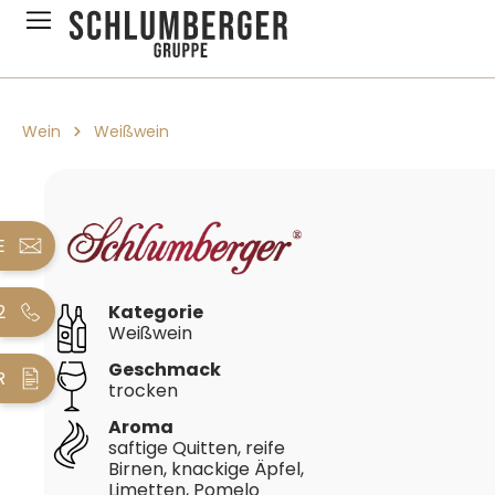
pringen
Zur Hauptnavigation springen
Wein
Weißwein
Bildergalerie überspringen
E
2
Kategorie
Weißwein
Geschmack
R
trocken
Aroma
saftige Quitten, reife
Birnen, knackige Äpfel,
Limetten, Pomelo