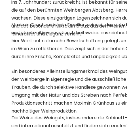
ins 7. Jahrhundert zurückreicht, ist bekannt für seine
die auf den berühmten Weinbergen Abtsberg, Herr
wachsen. Diese einzigartigen Lagen zeichnen sich d
Maximin Grünhaus ist ein Familienweingut, das sich d
und das besondere Mikroklima aus, das den Weinen
und gleichzeitig innovative Arbeitsweise auszeichne
Mineralität und Eleganz verleiht.
hier Wert auf naturnahe Bewirtschaftung gelegt, u
im Wein zu reflektieren. Dies zeigt sich in der hohen 
durch ihre Frische, Komplexität und Langlebigkeit ü
Ein besonderes Alleinstellungsmerkmal des Weinguts
der Weinberge in Eigenregie und die ausschließliche
Trauben, die durch selektive Handlese gewonnen we
Umgang mit der Natur und das Streben nach Perfek
Produktionsschritt machen Maximin Grünhaus zu ei
nachhaltiger Weinproduktion.
Die Weine des Weinguts, insbesondere die Kabinett-
sind international geschätzt und finden sich regelm