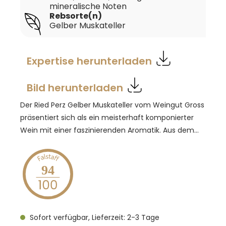
mineralische Noten
Rebsorte(n)
Gelber Muskateller
Expertise herunterladen
Bild herunterladen
Der Ried Perz Gelber Muskateller vom Weingut Gross
präsentiert sich als ein meisterhaft komponierter
Wein mit einer faszinierenden Aromatik. Aus dem
Glas strömen verlockende Düfte von Mandarine,
Zitronenblüte sowie Melisse und Salbei, die sich in
perfekter Harmonie vereinen. Ätherische Noten von
94
Fenchel und Melisse begleiten das Bouquet und
verleihen dem Wein eine elegante Frische. Am
Gaumen zeigt sich der Muskateller reichhaltig und
Sofort verfügbar, Lieferzeit: 2-3 Tage
druckvoll, zugleich verspielt und saftig. Die seidige