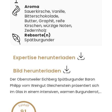
Aroma
Sauerkirsche, Vanille,
Bitterschokolade,
Butter, Graphit, reife
Kirschen, würzige Noten,
Zedernholz
Rebsorte(n)
Spätburgunder
Expertise herunterladen
Bild herunterladen
Der Oberrotweiler Eichberg Spätburgunder Baron
Philipp vom Weingut Gleichenstein präsentiert sich
im Glas in einem intensiven, warmen Burgunderrot,
das an reife Kirschen erinnert. In der Nase entfaltet
dieser Spätburgunder komplexe Aromen von
Sauerkirsche, Vanille, Bitterschokolade und einem
91