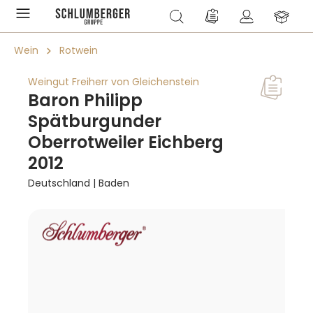
alt springen
Du hast 0 Produkte a
Wein
Rotwein
Weingut Freiherr von Gleichenstein
Baron Philipp
Spätburgunder
Oberrotweiler Eichberg
2012
Deutschland | Baden
Bildergalerie überspringen