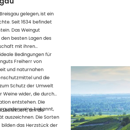
sgau
Breisgau gelegen, ist ein
hte. Seit 1634 befindet
stein. Das Weingut
in den besten Lagen des
schaft mit ihren
ideale Bedingungen für
nguts Freiherr von
keit und naturnahen
nschutzmittel und die
v zum Schutz der Umwelt
er Weine wider, die durch
ation entstehen. Die
Burgunderweine bekannt,
 selektiert, um die
tät auszeichnen. Die Sorten
bilden das Herzstück der