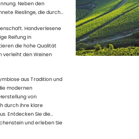
kennung. Neben den
ete Rieslinge, die durch
eidenschaft. Handverlesene
ge Reifung in
tieren die hohe Qualität
n verleiht den Weinen
Symbiose aus Tradition und
die modernen
 Herstellung von
h durch ihre klare
aus. Entdecken Sie die
ichenstein und erleben Sie
inzigartigkeit des