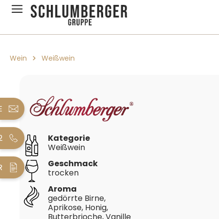
pringen
Zur Hauptnavigation springen
Wein
Weißwein
Bildergalerie überspringen
E
2
Kategorie
Weißwein
Geschmack
R
trocken
Aroma
gedörrte Birne,
Aprikose, Honig,
Butterbrioche, Vanille