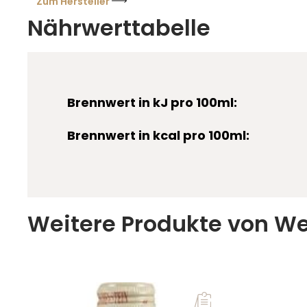
Kaiserstuhls widerspiegelt.
Zum Hersteller
Nährwerttabelle
Brennwert in kJ pro 100ml:
Brennwert in kcal pro 100ml:
Weitere Produkte von We