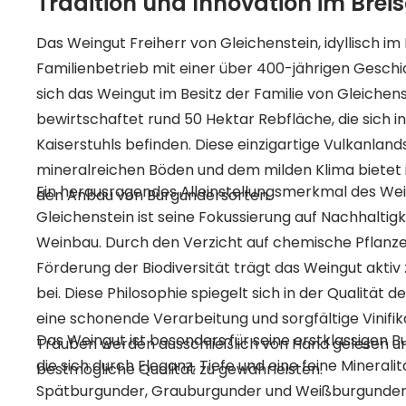
Tradition und Innovation im Brei
Das Weingut Freiherr von Gleichenstein, idyllisch im 
Familienbetrieb mit einer über 400-jährigen Geschic
sich das Weingut im Besitz der Familie von Gleichen
bewirtschaftet rund 50 Hektar Rebfläche, die sich 
Kaiserstuhls befinden. Diese einzigartige Vulkanland
mineralreichen Böden und dem milden Klima bietet 
Ein herausragendes Alleinstellungsmerkmal des Wei
den Anbau von Burgundersorten.
Gleichenstein ist seine Fokussierung auf Nachhaltig
Weinbau. Durch den Verzicht auf chemische Pflanze
Förderung der Biodiversität trägt das Weingut akti
bei. Diese Philosophie spiegelt sich in der Qualität d
eine schonende Verarbeitung und sorgfältige Vinifik
Das Weingut ist besonders für seine erstklassigen 
Trauben werden ausschließlich von Hand gelesen und
die sich durch Eleganz, Tiefe und eine feine Minerali
bestmögliche Qualität zu gewährleisten.
Spätburgunder, Grauburgunder und Weißburgunder 