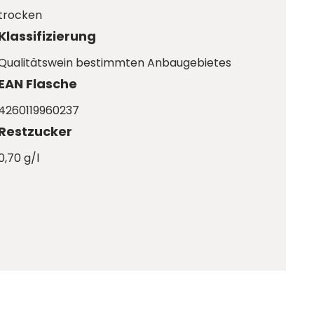
trocken
Klassifizierung
Qualitätswein bestimmten Anbaugebietes
EAN Flasche
4260119960237
Restzucker
0,70 g/l