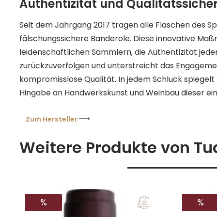
Authentizität und Qualitätssiche
Seit dem Jahrgang 2017 tragen alle Flaschen des Spi
fälschungssichere Banderole. Diese innovative Ma
leidenschaftlichen Sammlern, die Authentizität jede
zurückzuverfolgen und unterstreicht das Engagemen
kompromisslose Qualität. In jedem Schluck spiegelt 
Hingabe an Handwerkskunst und Weinbau dieser ein
Oase wider.
Zum Hersteller
Weitere Produkte von Tu
RABATT
RAB
%
%