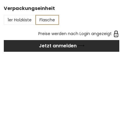
was den Per Sempre Syrah zu einem
auswählen
Verpackungseinheit
hervorragenden Begleiter zu kräftigen
Fleischgerichten, Wild und reifen, aromatischen
1er Holzkiste
Flasche
Käsesorten macht.
Preise werden nach Login angezeigt
Jetzt anmelden