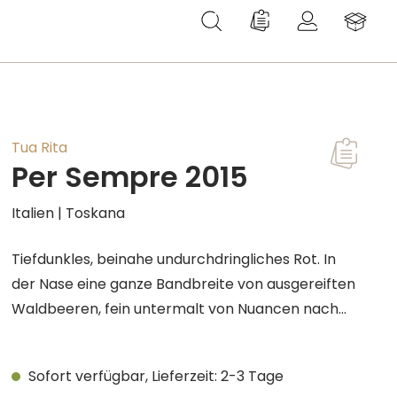
Du hast 0 Produkte au
Tua Rita
Per Sempre 2015
T
Italien | Toskana
Tiefdunkles, beinahe undurchdringliches Rot. In
der Nase eine ganze Bandbreite von ausgereiften
Waldbeeren, fein untermalt von Nuancen nach
Tabak, Leder und Lavendel. Auch am Gaumen mit
viel Frucht, druckvoll, aber dennoch seidig und
Sofort verfügbar, Lieferzeit: 2-3 Tage
elegant. Die Textur ist glatt und dennoch kraftvoll,