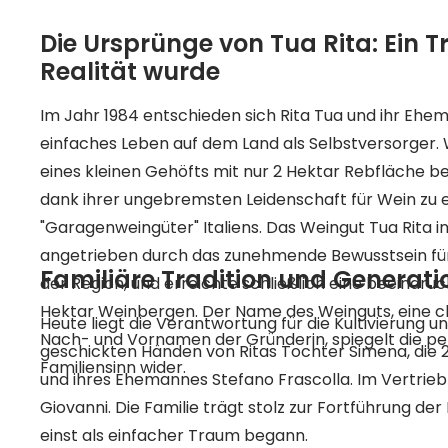
Die Ursprünge von Tua Rita: Ein T
Realität wurde
Im Jahr 1984 entschieden sich Rita Tua und ihr Ehema
einfaches Leben auf dem Land als Selbstversorger
eines kleinen Gehöfts mit nur 2 Hektar Rebfläche b
dank ihrer ungebremsten Leidenschaft für Wein zu 
"Garagenweingüter" Italiens. Das Weingut Tua Rita i
angetrieben durch das zunehmende Bewusstsein fü
Familiäre Tradition und Generat
der Region, und erreichte schließlich eine beeindr
Hektar Weinbergen. Der Name des Weinguts, eine 
Heute liegt die Verantwortung für die Kultivierung 
Nach- und Vornamen der Gründerin, spiegelt die pe
geschickten Händen von Ritas Tochter Simena, die 2
Familiensinn wider.
und ihres Ehemannes Stefano Frascolla. Im Vertrieb 
Giovanni. Die Familie trägt stolz zur Fortführung der 
einst als einfacher Traum begann.