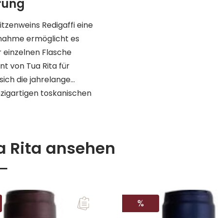
rung
tzenweins Redigaffi eine
ßnahme ermöglicht es
r einzelnen Flasche
t von Tua Rita für
sich die jahrelange
zigartigen toskanischen
a Rita ansehen
ATT
RABATT
%