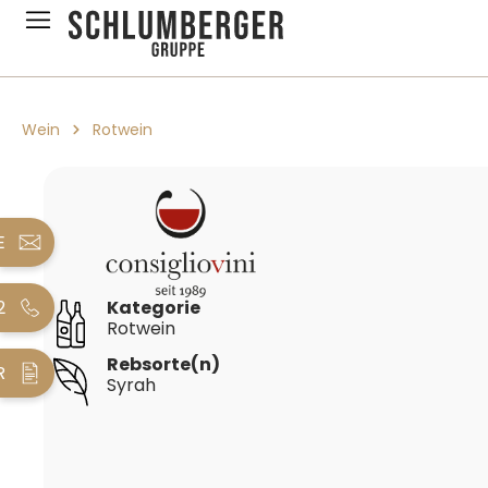
pringen
Zur Hauptnavigation springen
Wein
Rotwein
Bildergalerie überspringen
E
2
Kategorie
Rotwein
Rebsorte(n)
R
Syrah