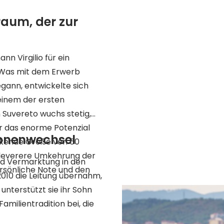
raum, der zur
nn Virgilio für ein
. Was mit dem Erwerb
egann, entwickelte sich
einem der ersten
n Suvereto wuchs stetig,
r das enorme Potenzial
ionenwechsel
uckende Größe von 60
cleverere Umkehrung der
und Vermarktung in den
rsönliche Note und den
010 die Leitung übernahm,
unterstützt sie ihr Sohn
Familientradition bei, die