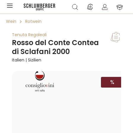
alt springen
Du hast 0 Produkte a
Wein
Rotwein
Tenuta Regaleali
Rosso del Conte Contea
di Sclafani 2000
Italien | Sizilien
Bildergalerie überspringen
RABATT
%