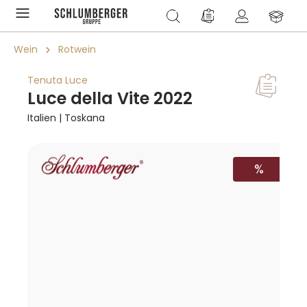
alt springen
Du hast 0 Produkte a
Wein
Rotwein
Tenuta Luce
Luce della Vite 2022
Italien | Toskana
Bildergalerie überspringen
RABATT
%