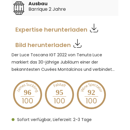
Ausbau
Barrique 2 Jahre
Expertise herunterladen
Bild herunterladen
Der Luce Toscana IGT 2022 von Tenuta Luce
markiert das 30-jährige Jubiläum einer der
bekanntesten Cuvées Montalcinos und verbindet
auf eindrucksvolle Weise Tradition und moderne
Weinbaukunst. Die Komposition aus Sangiovese und
Merlot vereint die Eleganz und Struktur des
96
95
92
Sangiovese mit der Fülle und geschmeidigen Textur
des Merlot. Der Jahrgang 2022 war geprägt von
einem trockenen Winter, einem
Sofort verfügbar, Lieferzeit: 2-3 Tage
niederschlagsarmen Frühjahr und einem heißen
Sommer, wodurch kleine, hochkonzentrierte und