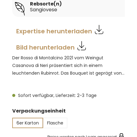
Rebsorte(n)
Sangiovese
Expertise herunterladen
Bild herunterladen
Der Rosso di Montalcino 2021 vom Weingut
Casanova di Neri präsentiert sich in einem
leuchtenden Rubinrot. Das Bouquet ist geprägt von
intensiven Aromen reifer Kirschen und roten
Waldbeeren, begleitet von feinen mediterranen
Sofort verfügbar, Lieferzeit: 2-3 Tage
Kräuternoten. Am Gaumen zeigt sich der Wein
harmonisch und ausgewogen, mit geschmeidigen
auswählen
Verpackungseinheit
Tanninen und einer lebendigen Säure, die ihm
Frische und Struktur verleihen. Der zwölfmonatige
6er Karton
Flasche
Ausbau in französischen Eichenfässern trägt zu
seiner Komplexität und Eleganz bei. Ein
Preise werden nach Login angezeigt