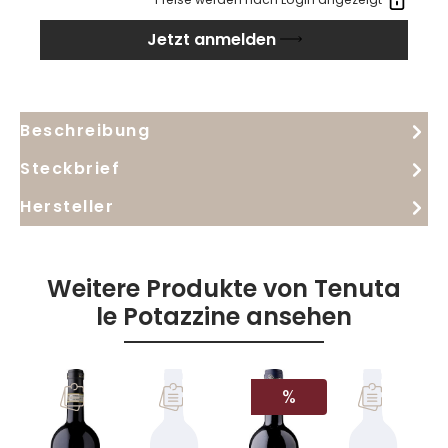
authentischer Ausdruck des Sangiovese aus
Jetzt anmelden
Montalcino, der bereits jung großen Genuss bietet.
Beschreibung
Steckbrief
Hersteller
Weitere Produkte von Tenuta
le Potazzine ansehen
RABATT
%