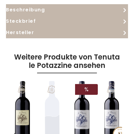
Beschreibung
Steckbrief
Hersteller
Weitere Produkte von Tenuta
le Potazzine ansehen
RABATT
%
91
93