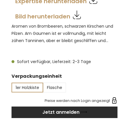
Expertise herunterladen
Bild herunterladen
Aromen von Brombeeren, schwarzen Kirschen und
Pilzen. Am Gaumen ist er vollmundig, mit leicht
zähen Tanninen, aber er bleibt geschliffen und
lebendig. Beeren, Erde und Rinde im Abgang. Dazu
passt: Ententerrine Rind gebraten/gegrillt
Sofort verfügbar, Lieferzeit: 2-3 Tage
auswählen
Verpackungseinheit
1er Holzkiste
Flasche
Preise werden nach Login angezeigt
Jetzt anmelden