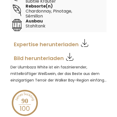
subtile Kräuter
Rebsorte(n)
Chardonnay
, Pinotage
,
Sémillon
Ausbau
Stahltank
Expertise herunterladen
Bild herunterladen
Der Ulumbaza White ist ein faszinierender,
mittelkräftiger Weißwein, der das Beste aus dem
einzigartigen Terroir der Walker Bay-Region einfängt.
Seine Aromen sind vielschichtig und komplex:
Zitrusfrüchte, reife Melone, grasige und florale Noten
vereinen sich harmonisch, während der Gaumen
90
von einer lebendigen Frische geprägt ist. Ein langer,
mineralischer Abgang rundet das Erlebnis ab und