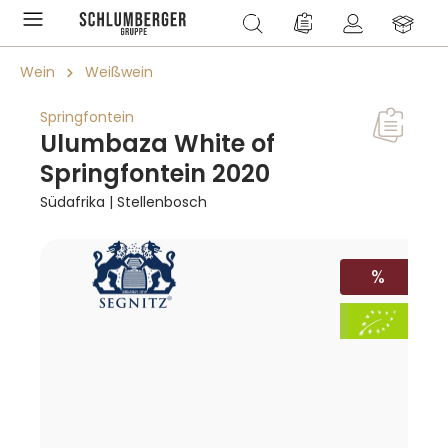
alt springen
Du hast 0 Produkte a
Wein
Weißwein
Springfontein
Ulumbaza White of
Springfontein 2020
Südafrika | Stellenbosch
Bildergalerie überspringen
RABATT
%