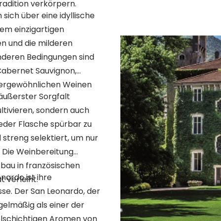
radition verkörpern.
ich über eine idyllische
em einzigartigen
en und die milderen
nderen Bedingungen sind
Cabernet Sauvignon,
ßergewöhnlichen Weinen
äußerster Sorgfalt
ultivieren, sondern auch
jeder Flasche spürbar zu
treng selektiert, um nur
. Die Weinbereitung
sbau in französischen
ardo ist ihre
 verleiht.
se. Der San Leonardo, der
gelmäßig als einer der
vielschichtigen Aromen von