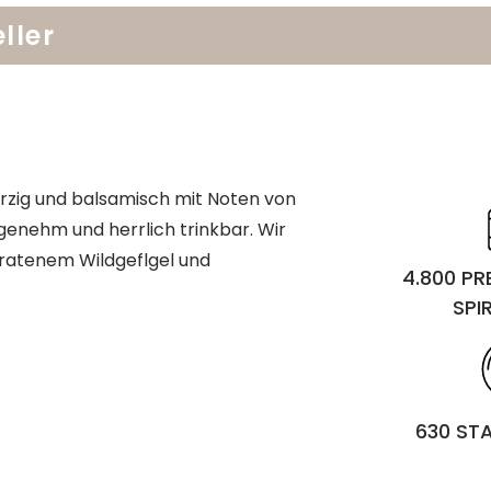
ller
t wrzig und balsamisch mit Noten von
ngenehm und herrlich trinkbar. Wir
ratenem Wildgeflgel und
4.800 P
SPI
630 ST