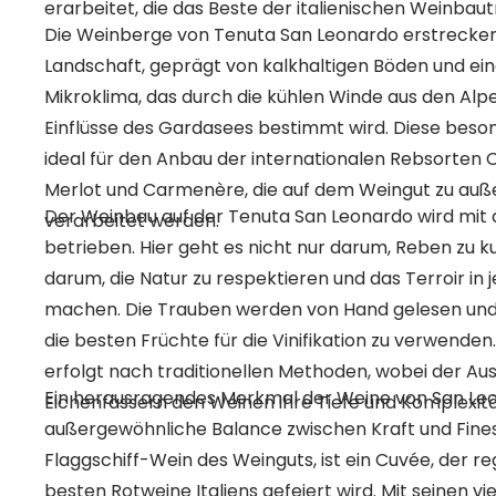
erarbeitet, die das Beste der italienischen Weinbaut
Die Weinberge von Tenuta San Leonardo erstrecken s
Landschaft, geprägt von kalkhaltigen Böden und ein
Mikroklima, das durch die kühlen Winde aus den Alp
Einflüsse des Gardasees bestimmt wird. Diese beso
ideal für den Anbau der internationalen Rebsorten 
Merlot und Carmenère, die auf dem Weingut zu au
Der Weinbau auf der Tenuta San Leonardo wird mit 
verarbeitet werden.
betrieben. Hier geht es nicht nur darum, Reben zu k
darum, die Natur zu respektieren und das Terroir in 
machen. Die Trauben werden von Hand gelesen und s
die besten Früchte für die Vinifikation zu verwenden
erfolgt nach traditionellen Methoden, wobei der Au
Ein herausragendes Merkmal der Weine von San Leon
Eichenfässern den Weinen ihre Tiefe und Komplexität
außergewöhnliche Balance zwischen Kraft und Fines
Flaggschiff-Wein des Weinguts, ist ein Cuvée, der re
besten Rotweine Italiens gefeiert wird. Mit seinen 