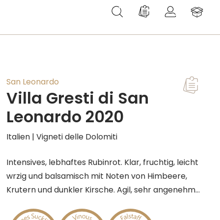
Du hast 0 Produkte au
San Leonardo
Villa Gresti di San
T
Leonardo 2020
Italien | Vigneti delle Dolomiti
Intensives, lebhaftes Rubinrot. Klar, fruchtig, leicht
wrzig und balsamisch mit Noten von Himbeere,
Krutern und dunkler Kirsche. Agil, sehr angenehm
und herrlich trinkbar. Wir empfehlen den Wein zu
vegetarischen Speisen, gebratenem Wildgeflgel