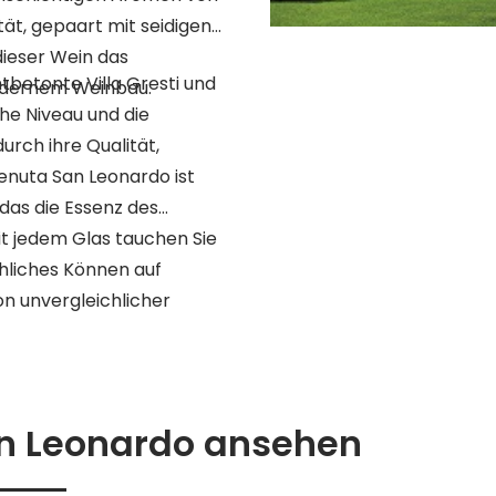
ät, gepaart mit seidigen
ieser Wein das
tbetonte Villa Gresti und
odernem Weinbau.
he Niveau und die
urch ihre Qualität,
enuta San Leonardo ist
 das die Essenz des
it jedem Glas tauchen Sie
chliches Können auf
 unvergleichlicher
an Leonardo ansehen