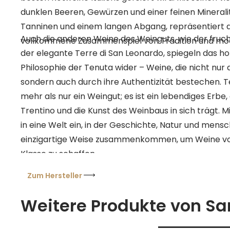
dunklen Beeren, Gewürzen und einer feinen Mineralit
Tanninen und einem langen Abgang, repräsentiert d
Auch die anderen Weine des Weinguts, wie der fruch
vollkommene Zusammenspiel von Tradition und m
der elegante Terre di San Leonardo, spiegeln das ho
Philosophie der Tenuta wider – Weine, die nicht nur d
sondern auch durch ihre Authentizität bestechen. T
mehr als nur ein Weingut; es ist ein lebendiges Erbe,
Trentino und die Kunst des Weinbaus in sich trägt. M
in eine Welt ein, in der Geschichte, Natur und mens
einzigartige Weise zusammenkommen, um Weine von
Klasse zu schaffen.
Zum Hersteller
Weitere Produkte von S