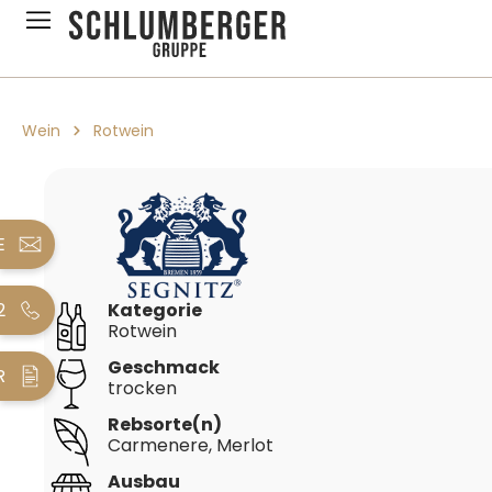
pringen
Zur Hauptnavigation springen
Wein
Rotwein
Bildergalerie überspringen
E
2
Kategorie
Rotwein
Geschmack
R
trocken
Rebsorte(n)
Carmenere
, Merlot
Ausbau