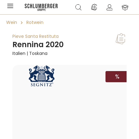
alt springen
Du hast 0 Produkte a
Wein
Rotwein
Pieve Santa Restituta
Rennina 2020
Italien | Toskana
Bildergalerie überspringen
RABATT
%