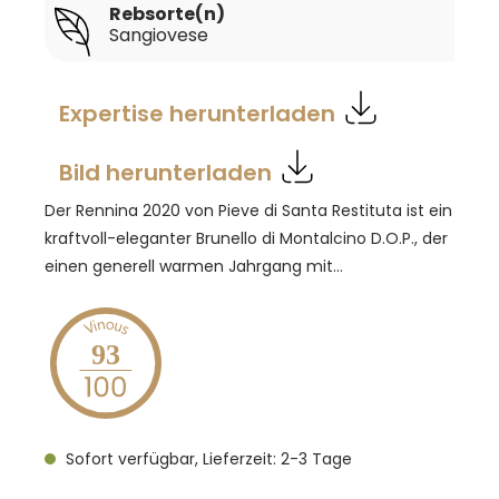
Rebsorte(n)
Sangiovese
Expertise herunterladen
Bild herunterladen
Der Rennina 2020 von Pieve di Santa Restituta ist ein
kraftvoll-eleganter Brunello di Montalcino D.O.P., der
einen generell warmen Jahrgang mit
beeindruckender Struktur und intensiver Frucht
verbindet. Nach regenreichen Monaten Ende 2019
folgte ein milder Winter, bevor im März ein
93
Temperatursturz mit Frost einsetzte. Der Sommer
blieb warm mit deutlichen Tag-Nacht-
Unterschieden, unterstützt durch Tramontana-
Sofort verfügbar, Lieferzeit: 2-3 Tage
Winde aus dem Apennin. Die Lese begann am 15.
September mit kleinen, lockerbeerigen Trauben,