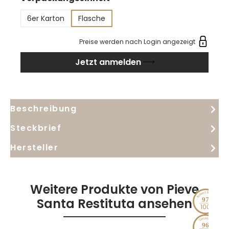
mit einem beeindruckenden Körper, samtigen und
6er Karton
Flasche
dichten Tanninen. Die Mineralität harmoniert
perfekt mit der Tanninstruktur und verleiht dem
Preise werden nach Login angezeigt
Wein eine besondere Ausgewogenheit. Der lange
Jetzt anmelden
Nachhall ist geprägt von feiner Würze und
nachhaltiger Eleganz.
Beschreibung
Steckbrief
Hersteller
Weitere Produkte von Pieve
Santa Restituta ansehen
97
96