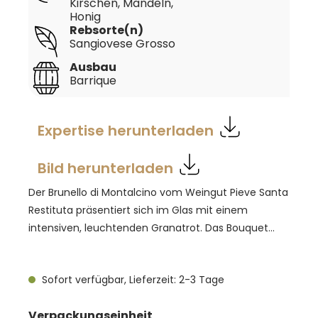
Kirschen, Mandeln,
Honig
Rebsorte(n)
Sangiovese Grosso
Ausbau
Barrique
Expertise herunterladen
Bild herunterladen
Der Brunello di Montalcino vom Weingut Pieve Santa
Restituta präsentiert sich im Glas mit einem
intensiven, leuchtenden Granatrot. Das Bouquet
verführt mit einer komplexen Aromatik von
getrockneten Früchten wie Feigen und schwarzen
Sofort verfügbar, Lieferzeit: 2-3 Tage
Kirschen, begleitet von nussigen Noten wie Mandeln
und Haselnüssen sowie einem Hauch von Honig. Am
auswählen
Verpackungseinheit
Gaumen zeigt dieser Brunello seine volle Intensität,