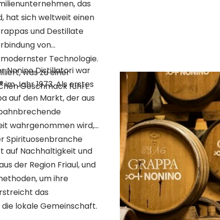
 Familienunternehmen, das
, hat sich weltweit einen
rappas und Destillate
Verbindung von
modernster Technologie.
 Nonino Distillatori war
liert, was zu einer
 im Jahr 1973. Als erstes
ischen Geschmack führt.
 auf den Markt, der aus
se bahnbrechende
tweit wahrgenommen wird,
er Spirituosenbranche
t auf Nachhaltigkeit und
us der Region Friaul, und
methoden, um ihre
rstreicht das
die lokale Gemeinschaft.