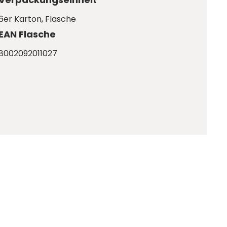
6er Karton
, Flasche
EAN Flasche
8002092011027