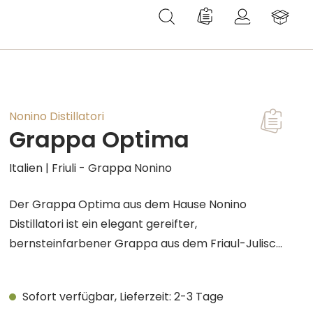
Du hast 0 Produkte au
Nonino Distillatori
Grappa Optima
Italien | Friuli - Grappa Nonino
Der Grappa Optima aus dem Hause Nonino
Distillatori ist ein elegant gereifter,
bernsteinfarbener Grappa aus dem Friaul-Julisch
Venetien, der traditionelle Brennkunst mit einem
harmonischen Aromaprofil vereint. Er entsteht
Sofort verfügbar, Lieferzeit: 2-3 Tage
aus ausgewählten, frischen Trestern weißer und