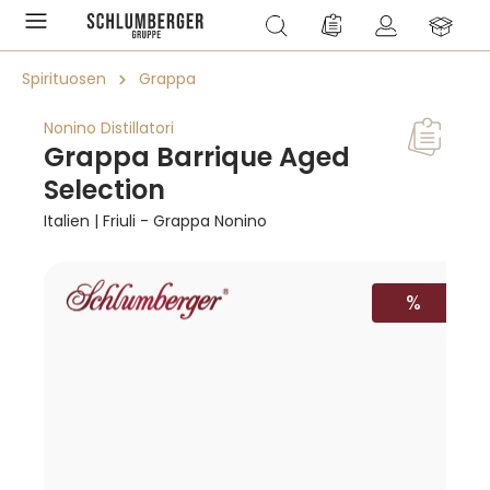
alt springen
Du hast 0 Produkte a
Spirituosen
Grappa
Nonino Distillatori
Grappa Barrique Aged
Selection
Italien | Friuli - Grappa Nonino
Bildergalerie überspringen
RABATT
%