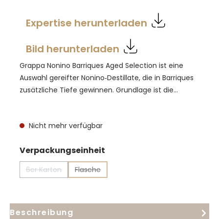
Expertise herunterladen
Bild herunterladen
Grappa Nonino Barriques Aged Selection ist eine
Auswahl gereifter Nonino‑Destillate, die in Barriques
zusätzliche Tiefe gewinnen. Grundlage ist die
handwerkliche, diskontinuierliche Dampfdestillation
in Kupferkesseln; die Holzreife ergänzt das klare
Nicht mehr verfügbar
Destillat um feine Vanille‑, Gebäck‑ und Röstaromen.
Am Gaumen wirkt die Selection rund und strukturiert
auswählen
Verpackungseinheit
mit langem, harmonischem Nachhall. Pur servieren,
ideal nach dem Essen oder zu Desserts auf Kakao‑
6er Karton
Flasche
Basis – ohne die Aromatik zu überdecken.
(Diese Option ist zurzeit nicht verfügbar.)
(Diese Option ist zurzeit nicht verfügbar.)
Beschreibung