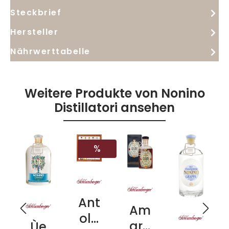
Steckbrief
Hersteller
Nährwerttabelle
Weitere Produkte von Nonino
Distillatori ansehen
RABATT
%
Ant
Am
olo
aro
Ùe