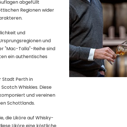
 Auflagen abgefüllt
hottischen Regionen wider
arakteren.
rlichkeit und
e Ursprungsregionen und
der "Mac-Talla"-Reihe sind
ten ein authentisches
 Stadt Perth in
 Scotch Whiskies. Diese
s komponiert und vereinen
en Schottlands.
ie, die Liköre auf Whisky-
iese Liköre eine köstliche