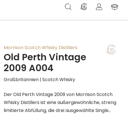
Du hast 0 Produkte au
Morrison Scotch Whisky Distillers
Old Perth Vintage
2009 A004
Großbritannien | Scotch Whisky
Der Old Perth Vintage 2009 von Morrison Scotch
Whisky Distillers ist eine außergewöhnliche, streng
limitierte Abfüllung, die drei ausgewählte Single
Malt Whiskys aus legendären Speyside-
Destillerien vereint. Die Komposition basiert auf