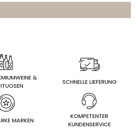
und ohne Farbstoff, präsentiert sich dieser Whisky
in außergewöhnlich authentischer Form. Eine rare
Abfüllung mit eindrucksvoller Sherryfassprägung
und bemerkenswerter Tiefe.
REMIUMWEINE &
SCHNELLE LIEFERUNG
RITUOSEN
KOMPETENTER
ARKE MARKEN
KUNDENSERVICE