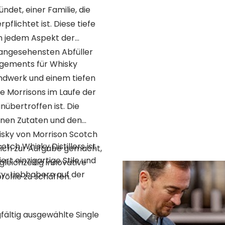
det, einer Familie, die
flichtet ist. Diese tiefe
in jedem Aspekt der
 angesehensten Abfüller
agements für Whisky
Handwerk und einem tiefen
e Morrisons im Laufe der
nübertroffen ist. Die
enen Zutaten und den
isky von Morrison Scotch
ch Whisky Distillers ist
sich zur Aufgabe gemacht,
iert einzigartige Stile und
leichzeitig innovative
ky-Liebhabern auf der
ofile zu schaffen.
gfältig ausgewählte Single