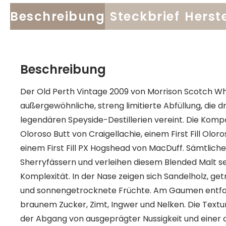
Beschreibung
Steckbrief
Herste
Beschreibung
Der Old Perth Vintage 2009 von Morrison Scotch Whisk
außergewöhnliche, streng limitierte Abfüllung, die d
legendären Speyside-Destillerien vereint. Die Kompo
Oloroso Butt von Craigellachie, einem First Fill Olo
einem First Fill PX Hogshead von MacDuff. Sämtlich
Sherryfässern und verleihen diesem Blended Malt s
Komplexität. In der Nase zeigen sich Sandelholz, ge
und sonnengetrocknete Früchte. Am Gaumen entfal
braunem Zucker, Zimt, Ingwer und Nelken. Die Textur
der Abgang von ausgeprägter Nussigkeit und einer 