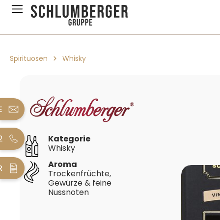
pringen
Zur Hauptnavigation springen
Spirituosen
Whisky
Bildergalerie überspringen
E
2
Kategorie
Whisky
Aroma
R
Trockenfrüchte,
Gewürze & feine
Nussnoten