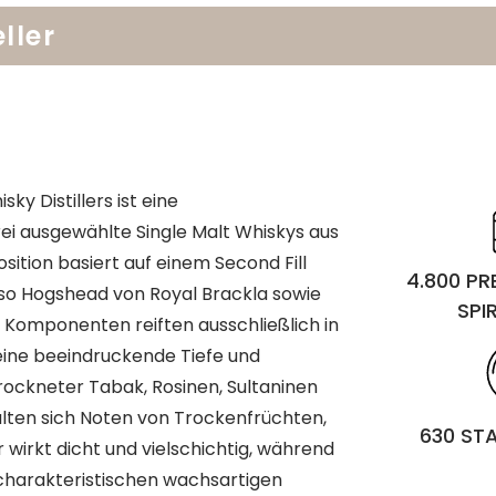
ller
y Distillers ist eine
rei ausgewählte Single Malt Whiskys aus
sition basiert auf einem Second Fill
4.800 P
roso Hogshead von Royal Brackla sowie
SPI
e Komponenten reiften ausschließlich in
eine beeindruckende Tiefe und
trockneter Tabak, Rosinen, Sultaninen
ten sich Noten von Trockenfrüchten,
630 ST
 wirkt dicht und vielschichtig, während
charakteristischen wachsartigen