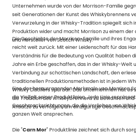
Unternehmen wurde von der Morrison-Familie gegrün
seit Generationen der Kunst des Whiskybrennens verp
Verwurzelung in der Whisky-Tradition spiegelt sich 
Produktion wider und macht Morrison zu einem der
Die Geschichte der Morrison-Familie und ihres Eng
und Hersteller von Scotch Whisky.
reicht weit zurück. Mit einer Leidenschaft für das 
Verständnis für die Bedeutung von Qualität haben di
Jahre ein Erbe geschaffen, das in der Whisky-Welt u
Verbindung zur schottischen Landschaft, den erles
traditionellen Produktionsmethoden ist in jedem Wh
Eine der herausragenden Merkmale von Morrison Scot
Whisky Distillers spürbar. Das Unternehmen hat es 
die Vielfalt seiner Produktlinien. Jede Linie repräsent
die Tradition des Whiskybrennens zu bewahren und g
Geschmacksrichtungen, die die Vorlieben von Whis
Ansätze zu verfolgen, um einzigartige Geschmackspr
ganzen Welt ansprechen.
Die "
Carn Mor
" Produktlinie zeichnet sich durch sor